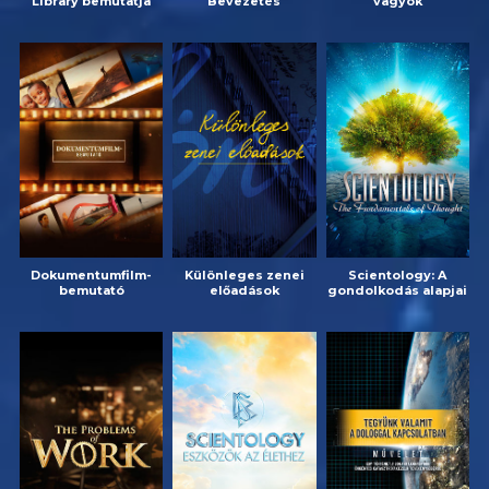
Library bemutatja
Bevezetés
vagyok
Dokumentumfilm-
Különleges zenei
Scientology: A
bemutató
előadások
gondolkodás alapjai