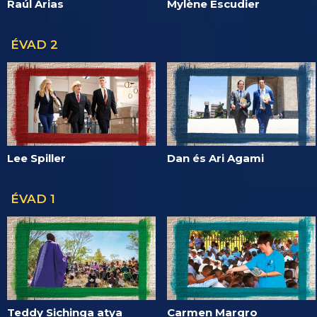
Raúl Arias
Mylène Escudier
ÉVAD 2
Lee Spiller
Dan és Ari Agami
ÉVAD 1
Teddy Sichinga atya
Carmen Margro