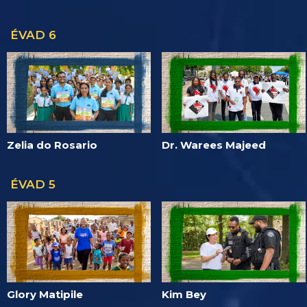
ÉVAD 6
Zelia do Rosario
Dr. Warees Majeed
ÉVAD 5
Glory Matipile
Kim Bey