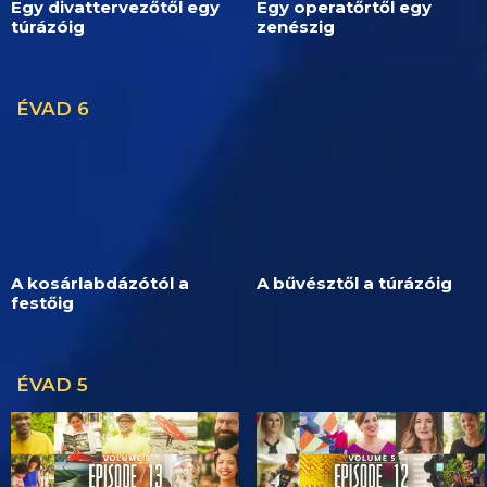
Egy divattervezőtől egy
Egy operatőrtől egy
túrázóig
zenészig
ÉVAD 6
A kosárlabdázótól a
A bűvésztől a túrázóig
festőig
ÉVAD 5