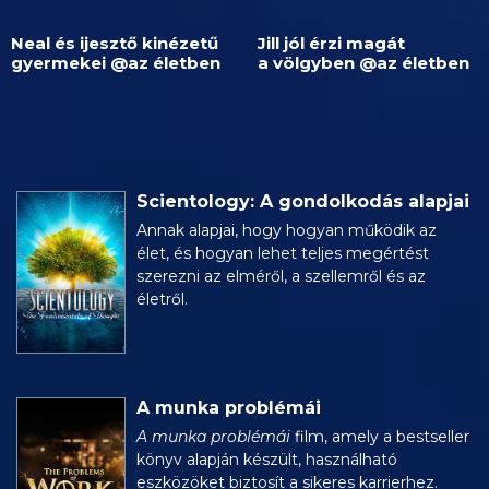
Neal és ijesztő kinézetű
Jill jól érzi magát
gyermekei @az életben
a völgyben @az életben
Scientology: A gondolkodás alapjai
Annak alapjai, hogy hogyan működik az
élet, és hogyan lehet teljes megértést
szerezni az elméről, a szellemről és az
életről.
A munka problémái
A munka problémái
film, amely a bestseller
könyv alapján készült, használható
eszközöket biztosít a sikeres karrierhez.