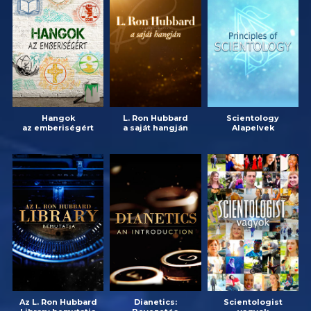
Hangok
L. Ron Hubbard
Scientology
az emberiségért
a saját hangján
Alapelvek
Az L. Ron Hubbard
Dianetics:
Scientologist