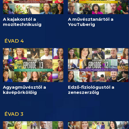
A kajakostól a
A művésztanártól a
mozitechnikusig
YouTuberig
ÉVAD 4
Agyagművésztől a
Edző-fiziológustól a
kávépörkölőig
zeneszerzőig
ÉVAD 3