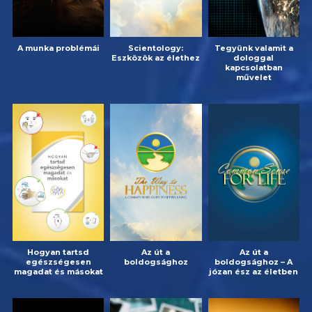
A munka problémái
Scientology:
Tegyünk valamit a
Eszközök az élethez
dologgal
kapcsolatban
művelet
Hogyan tartsd
Az út a
Az út a
egészségesen
boldogsághoz
boldogsághoz – A
magadat és másokat
józan ész az életben