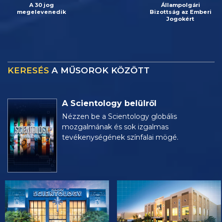
A 30 jog
Állampolgári
megelevenedik
Bizottság az Emberi
Jogokért
KERESÉS
A MŰSOROK KÖZÖTT
A Scientology belülről
Nézzen be a Scientology globális
mozgalmának és sok izgalmas
tevékenységének színfalai mögé.