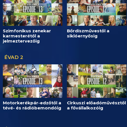
Szimfonikus zenekar
Bőrdíszművestől a
karmesterétől a
siklóernyősig
jelmeztervezőig
ÉVAD 2
Motorkerékpár-edzőtől a
Cirkuszi előadóművésztől
tévé- és rádióbemondóig
a fővállalkozóig