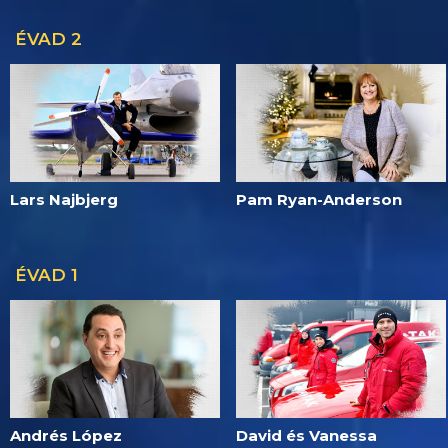
ÉVAD 2
Lars Najbjerg
Pam Ryan-Anderson
ÉVAD 1
Andrés López
David és Vanessa