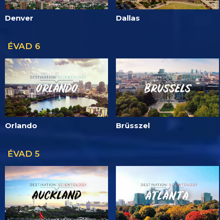
Denver
Dallas
ÉVAD 6
Orlando
Brüsszel
ÉVAD 5