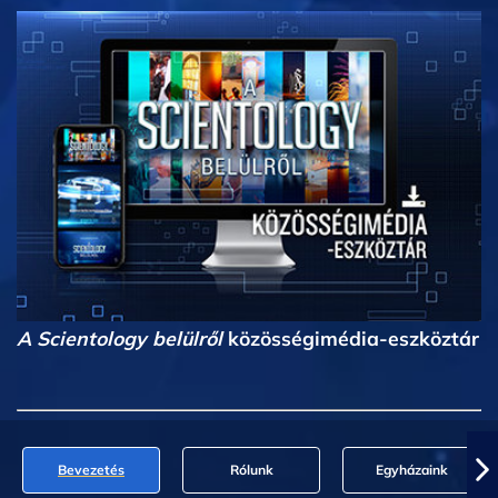
A Scientology belülről
közösségimédia-eszköztár
Bevezetés
Rólunk
Egyházaink