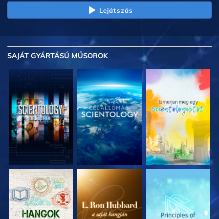
Lejátszás
SAJÁT GYÁRTÁSÚ MŰSOROK
A SOROZAT
A SOROZAT
A SOROZAT
RÉSZEI
RÉSZEI
RÉSZEI