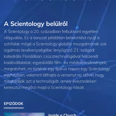
A Scientology belülről
A Scientology a 20. században felbukkant egyetlen
világvallás. Ez a sorozat példátlan betekintést nyújt a
színfalak mögé a Scientology globális mozgalmának sok
izgalmas tevékenységébe: lenyűgöző 21. századi
katedrális Floridában; csúcstechnológiával felszerelt
kiadóvállalatok; egyedülálló film- és médialétesítmények;
megnézheti, mi történik egy tipikus napon egy Scientology
egyházban; valamint láthajta a versenyt az idővel, hogy
megtalálják azt a technológiát, amely évezredeken
keresztül megőrzi majd a Scientology írásait.
EPIZÓDOK
Inside a Church