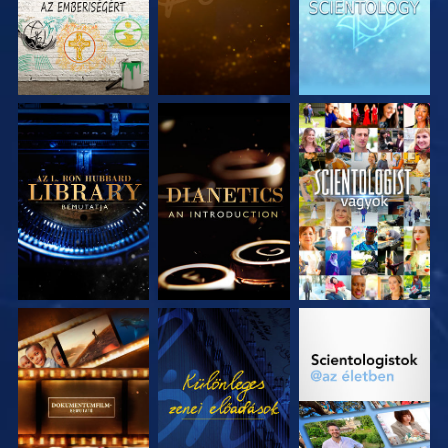
A SOROZAT
A SOROZAT
MŰSORNÉZÉS
RÉSZEI
RÉSZEI
A SOROZAT
MŰSORNÉZÉS
A SOROZAT
RÉSZEI
RÉSZEI