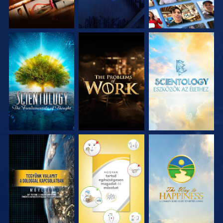
A SOROZAT
A SOROZAT
A SOROZAT
RÉSZEI
RÉSZEI
RÉSZEI
MŰSORNÉZÉS
MŰSORNÉZÉS
MŰSORNÉZÉS