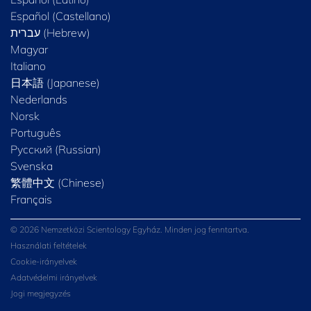
Español (Castellano)
Magyar
Italiano
日本語 (Japanese)
Nederlands
Norsk
Português
Русский (Russian)
Svenska
繁體中文 (Chinese)
Français
© 2026 Nemzetközi Scientology Egyház. Minden jog fenntartva.
Használati feltételek
Cookie-irányelvek
Adatvédelmi irányelvek
Jogi megjegyzés