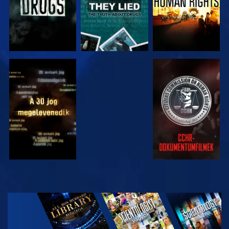
MŰSORNÉZÉS
MŰSORNÉZÉS
MŰSORNÉZÉS
MŰSORNÉZÉS
A SOROZAT
RÉSZEI