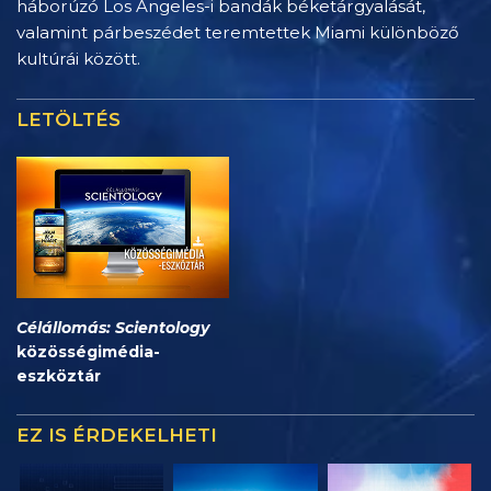
háborúzó Los Angeles-i bandák béketárgyalását,
valamint párbeszédet teremtettek Miami különböző
kultúrái között.
LETÖLTÉS
Célállomás: Scientology
közösségimédia-
eszköztár
EZ IS ÉRDEKELHETI