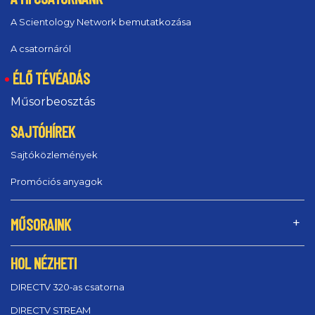
A Scientology Network bemutatkozása
A csatornáról
ÉLŐ TÉVÉADÁS
Műsorbeosztás
SAJTÓHÍREK
Sajtóközlemények
Promóciós anyagok
MŰSORAINK
HOL NÉZHETI
DIRECTV 320‑as csatorna
DIRECTV STREAM