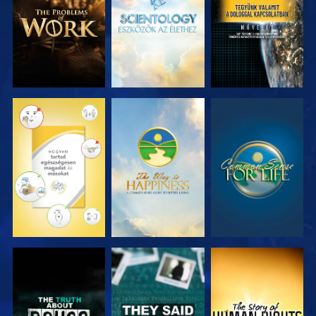
RÉSZEI
RÉSZEI
MŰSORNÉZÉS
MŰSORNÉZÉS
MŰSORNÉZÉS
MŰSORNÉZÉS
MŰSORNÉZÉS
MŰSORNÉZÉS