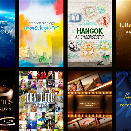
ZAT
A SOROZAT
A SOROZAT
A 
I
RÉSZEI
RÉSZEI