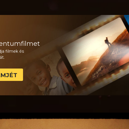
entumfilmet
ja filmek és
át.
LMJÉT