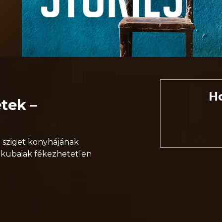
H
tek –
a sziget konyhájának
 a kubaiak fékezhetetlen