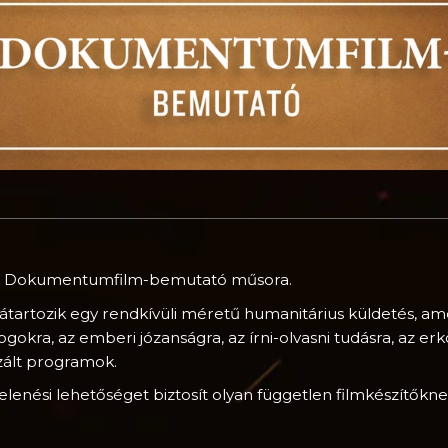
ork Dokumentumfilm-bemutató műsora.
átartozik egy rendkívüli méretű humanitárius küldetés, 
jogokra, az emberi józanságra, az írni-olvasni tudásra, az 
izált programok.
enési lehetőséget biztosít olyan független filmkészítőknek