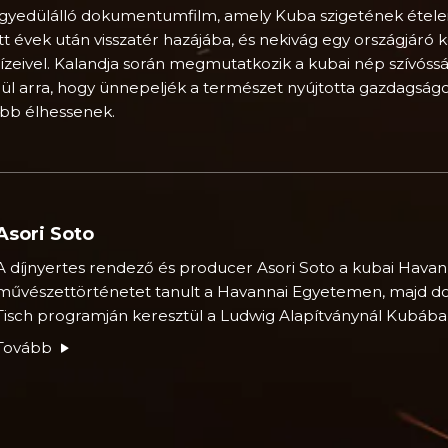
gyedülálló dokumentumfilm, amely Kuba szigetének ételeirő
tött évek után visszatér hazájába, és nekivág egy országjáró
 ízeivel. Kalandja során megmutatkozik a kubai nép szívóss
égül arra, hogy ünnepeljék a természet nyújtotta gazdagságo
bb élhessenek.
Asori Soto
A díjnyertes rendező és producer Asori Soto a kubai Havan
művészettörténetet tanult a Havannai Egyetemen, majd 
Tisch programján keresztül a Ludwig Alapítványnál Kubába
Tovább