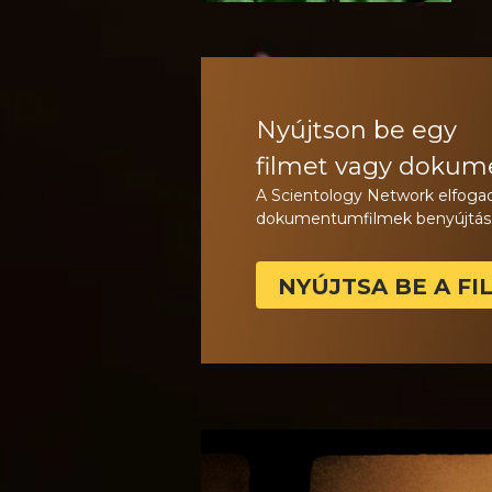
Nyújtson be egy
filmet vagy dokum
A Scientology Network elfogad
dokumentumfilmek benyújtás
NYÚJTSA BE A FI