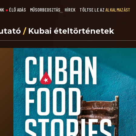
NK
ÉLŐ ADÁS
MŰSORBEOSZTÁS
HÍREK
TÖLTSE LE AZ
ALKALMAZÁST
utató
/
Kubai ételtörténetek