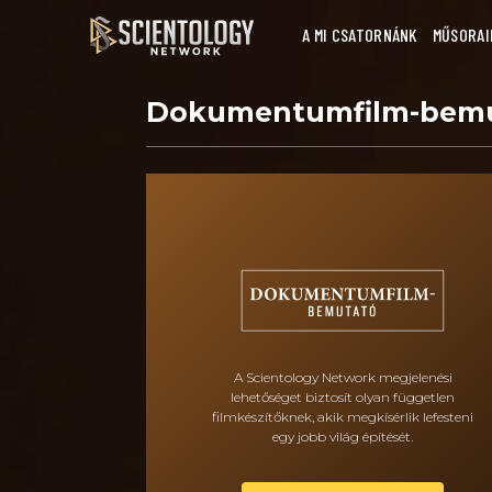
A MI CSATORNÁNK
MŰSORAI
Dokumentumfilm-bem
A Scientology Network megjelenési
lehetőséget biztosít olyan független
filmkészítőknek, akik megkísérlik lefesteni
egy jobb világ építését.