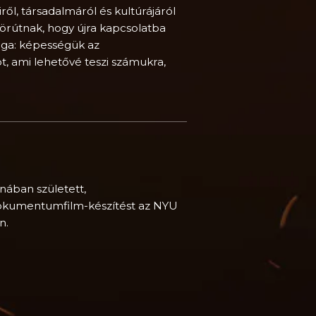
l, társadalmáról és kultúrájáról
 körútnak, hogy újra kapcsolatba
ága: képességük az
t, ami lehetővé teszi számukra,
nában született,
dokumentumfilm-készítést az NYU
n.