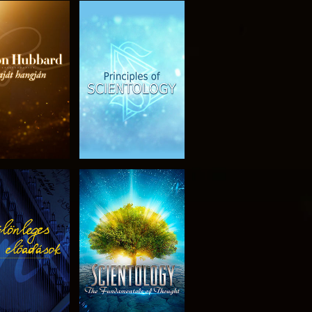
SOROZAT
MŰSORNÉZÉS
RÉSZEI