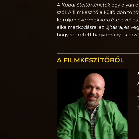
A
Kubai ételtörténetek
egy olyan e
szól. A filmkészítő a külföldön töl
kerüljön gyermekkora ételeivel és
alkalmazkodásra, az újításra, és v
hogy szeretett hagyományaik tová
A FILMKÉSZÍTŐRŐL