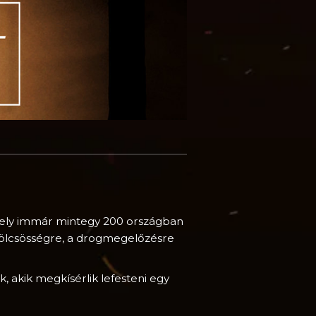
amely immár mintegy 200 országban
erkölcsösségre, a drogmegelőzésre
, akik megkísérlik lefesteni egy