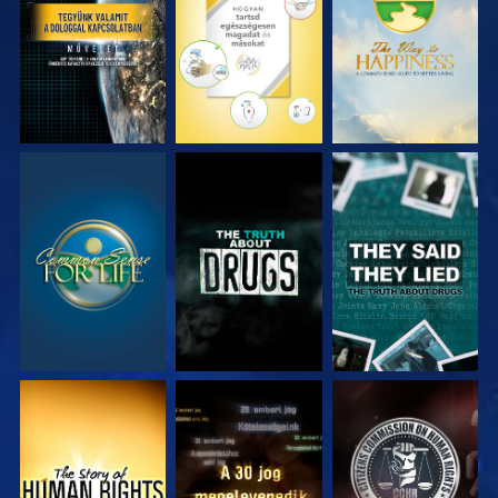
MŰSORNÉZÉS
MŰSORNÉZÉS
MŰSORNÉZÉS
MŰSORNÉZÉS
MŰSORNÉZÉS
MŰSORNÉZÉS