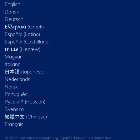
English
Dansk
Deutsch
Ελληνικά (Greek)
Español (Latino)
Español (Castellano)
Magyar
Italiano
日本語 (Japanese)
Nederlands
Norsk
Português
Русский (Russian)
Svenska
繁體中文 (Chinese)
Français
© 2026 Nemzetközi Scientology Egyház. Minden jog fenntartva.