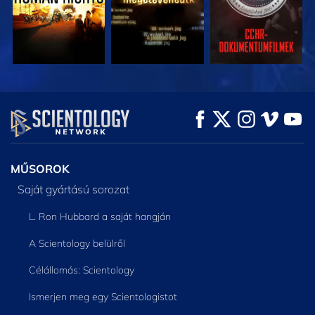
MŰSORNÉZÉS
MŰSORNÉZÉS
A SOROZAT
RÉSZEI
MŰSOROK
Saját gyártású sorozat
L. Ron Hubbard a saját hangján
A Scientology belülről
Célállomás: Scientology
Ismerjen meg egy Scientologistot