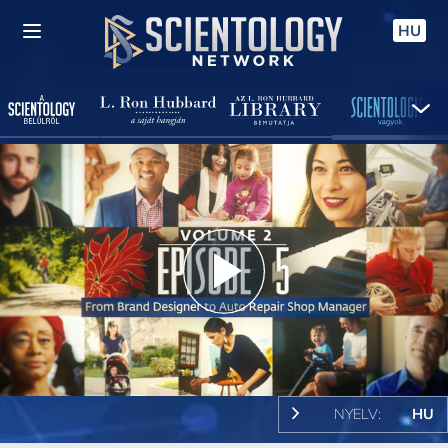
HU
Play
Video
NYELV:
HU