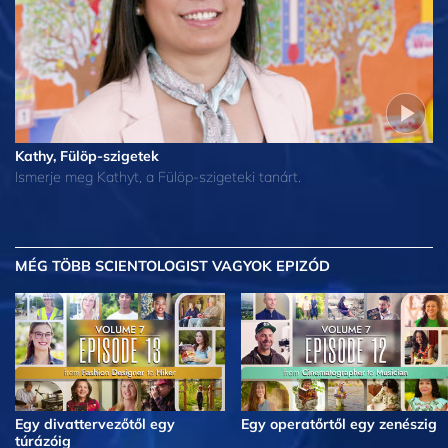
Kathy, Fülöp-szigetek
Ismerje meg Kathyt, a Fülöp-szigeteki tanárt.
MÉG TÖBB
SCIENTOLOGIST VAGYOK EPIZÓD
Egy divattervezőtől egy
Egy operatőrtől egy zenészig
túrázóig