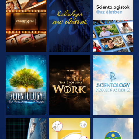
A SOROZAT
MŰSORNÉZÉS
A SOROZAT
RÉSZEI
RÉSZEI
A SOROZAT
A SOROZAT
A SOROZAT
RÉSZEI
RÉSZEI
RÉSZEI
MŰSORNÉZÉS
MŰSORNÉZÉS
MŰSORNÉZÉS