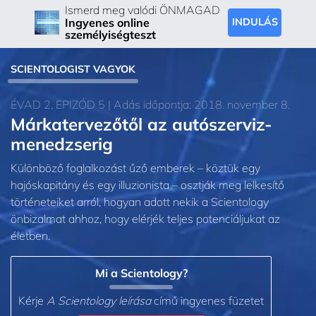
Ismerd meg valódi ÖNMAGAD
Ingyenes online
INDULÁS
személyiségteszt
SCIENTOLOGIST VAGYOK
ÉVAD 2, EPIZÓD 5 | Adás időpontja: 2018. november 8.
Márkatervezőtől az autószerviz-
menedzserig
Különböző foglalkozást űző emberek – köztük egy
hajóskapitány és egy illuzionista – osztják meg lelkesítő
történeteiket arról, hogyan adott nekik a Scientology
önbizalmat ahhoz, hogy elérjék teljes potenciáljukat az
életben.
Mi a Scientology?
Kérje
A Scientology leírása
című ingyenes füzetet