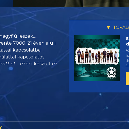
TOVÁB
agyfiú leszek...
S
vente 7000, 21 éven aluli
d
ással kapcsolatba
Az
h
álattal kapcsolatos
dr
enthet
– ezért készült ez
ál
K