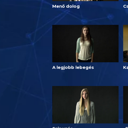
Menő dolog
C
A legjobb lebegés
K