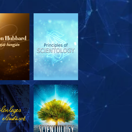
SOROZAT
MŰSORNÉZÉS
RÉSZEI