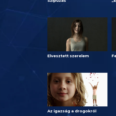
Szipuzás
„
Elvesztett szerelem
F
Az igazság a drogokról