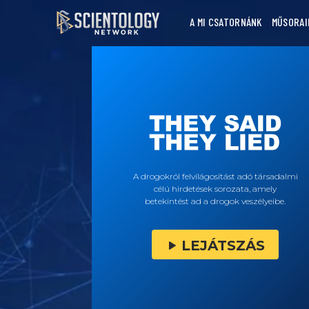
A MI CSATORNÁNK
MŰSORAI
A drogokról felvilágosítást adó társadalmi
célú hirdetések sorozata, amely
betekintést ad a drogok veszélyeibe.
LEJÁTSZÁS