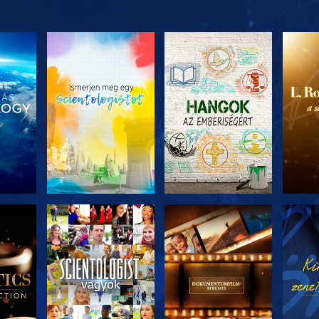
ZAT
A SOROZAT
A SOROZAT
A 
I
RÉSZEI
RÉSZEI