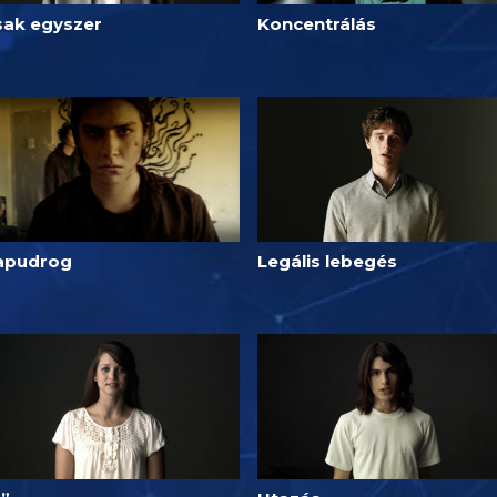
sak egyszer
Koncentrálás
apudrog
Legális lebegés