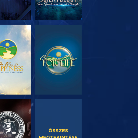
SOROZAT
MŰSORNÉZÉS
RÉSZEI
SORNÉZÉS
MŰSORNÉZÉS
ÖSSZES
MEGTEKINTÉSE