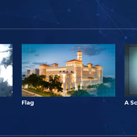
Flag
A Sc