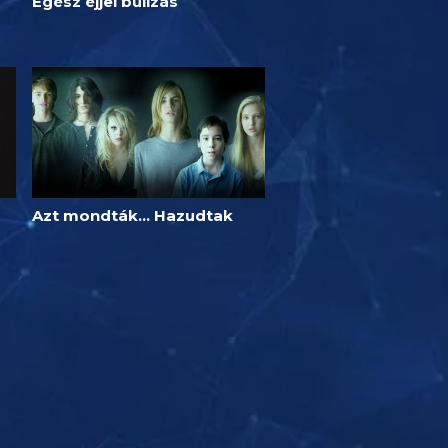
Egész éjjel bulizás
Azt mondták... Hazudtak