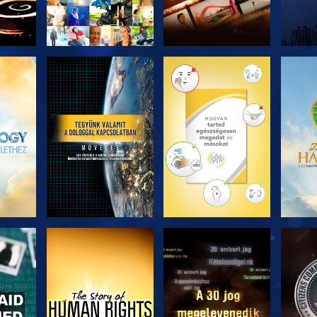
ZÉS
A SOROZAT
A SOROZAT
A 
RÉSZEI
RÉSZEI
ZÉS
MŰSORNÉZÉS
MŰSORNÉZÉS
MŰ