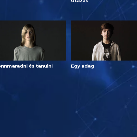
E”
Utazás
ennmaradni és tanulni
Egy adag