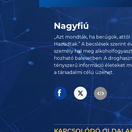
Nagyfiú
„Azt mondták, ha berúgok, attól n
Hazudtak.” A becslések szerint é
személy hal meg alkoholfogyaszt
hozható balesetben. A droghaszn
tényszerű információ életeket
m
a társadalmi célú üzenet.
KAPCSOLÓDÓ OLDALA