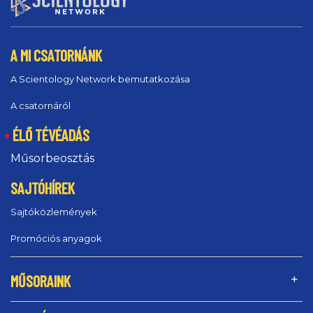
A MI CSATORNÁNK
A Scientology Network bemutatkozása
A csatornáról
ÉLŐ TÉVÉADÁS
Műsorbeosztás
SAJTÓHÍREK
Sajtóközlemények
Promóciós anyagok
MŰSORAINK