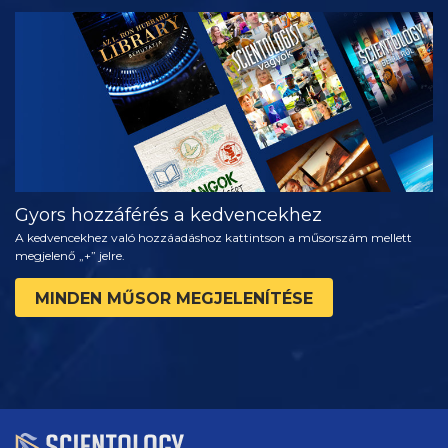
MŰSORNÉZÉS
A SOROZAT
RÉSZEI
Gyors hozzáférés a kedvencekhez
A kedvencekhez való hozzáadáshoz kattintson a műsorszám mellett
megjelenő „+” jelre.
MINDEN MŰSOR MEGJELENÍTÉSE