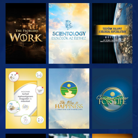
A SOROZAT
A SOROZAT
MŰSORNÉZÉS
RÉSZEI
RÉSZEI
MŰSORNÉZÉS
MŰSORNÉZÉS
MŰSORNÉZÉS