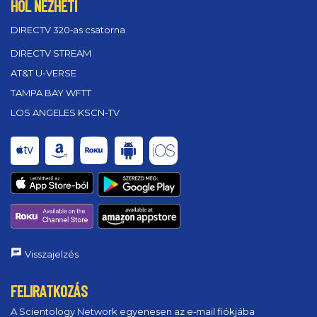
HOL NÉZHETI
DIRECTV 320‑as csatorna
DIRECTV STREAM
AT&T U-VERSE
TAMPA BAY WFTT
LOS ANGELES KSCN-TV
Visszajelzés
FELIRATKOZÁS
A Scientology Network egyenesen az e‑mail fiókjába