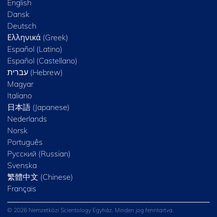
English
Dansk
Deutsch
Ελληνικά (Greek)
Español (Latino)
Español (Castellano)
Magyar
Italiano
日本語 (Japanese)
Nederlands
Norsk
Português
Русский (Russian)
Svenska
繁體中文 (Chinese)
Français
© 2026 Nemzetközi Scientology Egyház. Minden jog fenntartva.