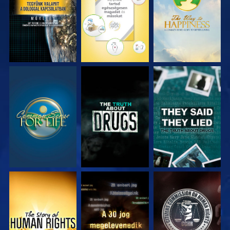
MŰSORNÉZÉS
MŰSORNÉZÉS
MŰSORNÉZÉS
MŰSORNÉZÉS
MŰSORNÉZÉS
MŰSORNÉZÉS