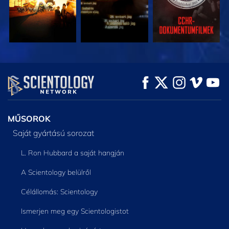
MŰSORNÉZÉS
MŰSORNÉZÉS
A SOROZAT
RÉSZEI
MŰSOROK
Saját gyártású sorozat
L. Ron Hubbard a saját hangján
A Scientology belülről
Célállomás: Scientology
Ismerjen meg egy Scientologistot