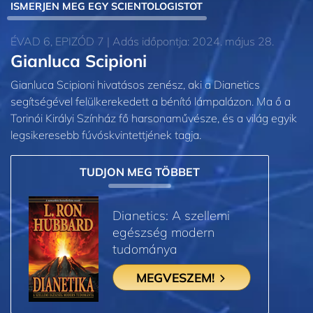
ISMERJEN MEG EGY SCIENTOLOGISTOT
ÉVAD 6, EPIZÓD 7 | Adás időpontja: 2024. május 28.
Gianluca Scipioni
Gianluca Scipioni hivatásos zenész, aki a Dianetics
segítségével felülkerekedett a bénító lámpalázon. Ma ő a
Torinói Királyi Színház fő harsonaművésze, és a világ egyik
legsikeresebb fúvóskvintettjének tagja.
TUDJON MEG TÖBBET
Dianetics: A szellemi
egészség modern
tudománya
MEGVESZEM!