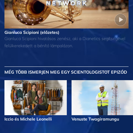
Gianluca Scipioni (előzetes)
Gianluca Scipioni hivatásos zenész, aki a Dianetics segítségével
felülkerekedett a bénító lámpalázon.
MÉG TÖBB
ISMERJEN MEG EGY SCIENTOLOGISTOT EPIZÓD
Iccio és Michele Leonelli
Venuste Twagiramungu