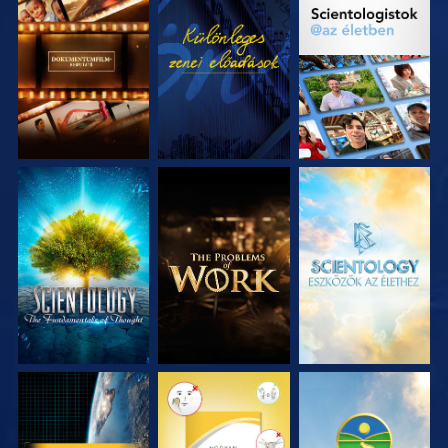
A SOROZAT
MŰSORNÉZÉS
A SOROZAT
RÉSZEI
RÉSZEI
A SOROZAT
A SOROZAT
A SOROZAT
RÉSZEI
RÉSZEI
RÉSZEI
MŰSORNÉZÉS
MŰSORNÉZÉS
MŰSORNÉZÉS