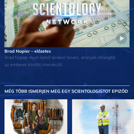
Brad Napier – előzetes
Brad Napier olyan belső tereket tervez, amelyek elősegítik
az emberek közötti interakciót.
MÉG TÖBB
ISMERJEN MEG EGY SCIENTOLOGISTOT EPIZÓD