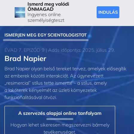
Ismerd meg valódi
ÖNMAGAD
INDULÁS
Ingyenes online
személyiségteszt
ISMERJEN MEG EGY SCIENTOLOGISTOT
ÉVAD 7, EPIZÓD 9 | Adás időpontja: 2025. július 29.
Brad Napier
Brad Napier olyan belső tereket tervez, amelyek elősegítik
az emberek közötti interakciót. Az úgynevezett
„resimercial” stílus tette ismertté – a stílus, amely
a lakóterek kényelmét az üzleti környezetek
funkcionalitásával ötvözi.
A szervezés alapjai online tanfolyam
Hogyan lehet sikeresen megszervezni bármely
tevékenységet.