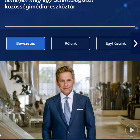
közösségimédia-eszköztár
Bevezetés
Rólunk
Egyházaink