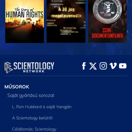
MŰSORNÉZÉS
MŰSORNÉZÉS
MŰSORNÉZÉS
MŰSORNÉZÉS
MŰSORNÉZÉS
A SOROZAT
RÉSZEI
MŰSOROK
Saját gyártású sorozat
L. Ron Hubbard a saját hangján
A Scientology belülről
Célállomás: Scientology