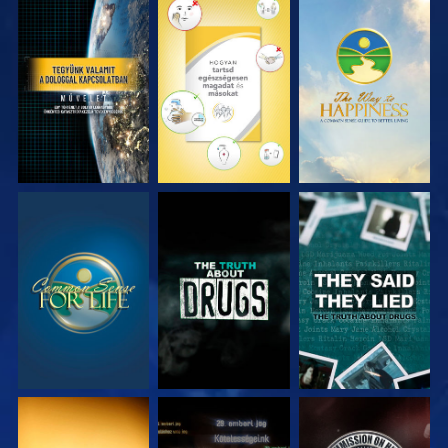
MŰSORNÉZÉS
MŰSORNÉZÉS
MŰSORNÉZÉS
MŰSORNÉZÉS
MŰSORNÉZÉS
MŰSORNÉZÉS