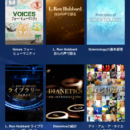
Voices フォー・
L. Ron Hubbard
Scientologyの基本原理
ヒューマニティ
自らの声で語る
L. Ron Hubbard ライブラ
Dianeticsの紹介
アイ・アム・ア・サイエ