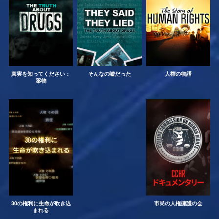
真実を知ってください：
そんなの嘘だった
人権の物語
薬物
30の権利に生命が吹き込
市民の人権擁護の会
まれる