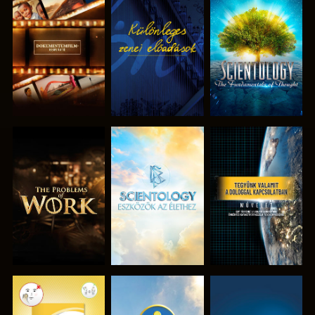
A SOROZAT
MŰSORNÉZÉS
A SOROZAT
RÉSZEI
RÉSZEI
A SOROZAT
A SOROZAT
MŰSORNÉZÉS
RÉSZEI
RÉSZEI