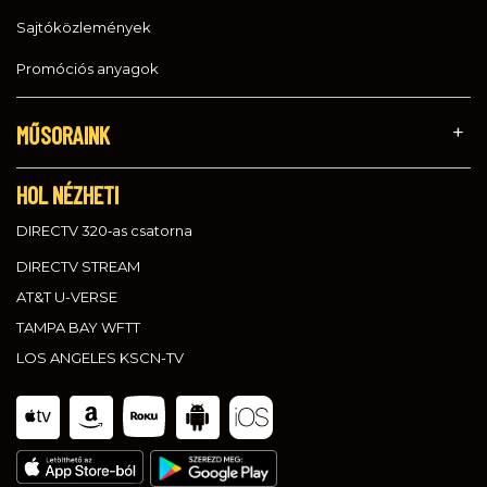
Sajtóközlemények
Promóciós anyagok
MŰSORAINK
HOL NÉZHETI
DIRECTV 320‑as csatorna
DIRECTV STREAM
AT&T U-VERSE
TAMPA BAY WFTT
LOS ANGELES KSCN-TV