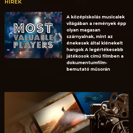
HÍREK
A középiskolás musicalek
világában a remények épp
olyan magasan
szárnyalnak, mint az
énekesek által kiénekelt
hangok A legértékesebb
játékosok című filmben a
dokumentumfilm-
bemutató műsorán