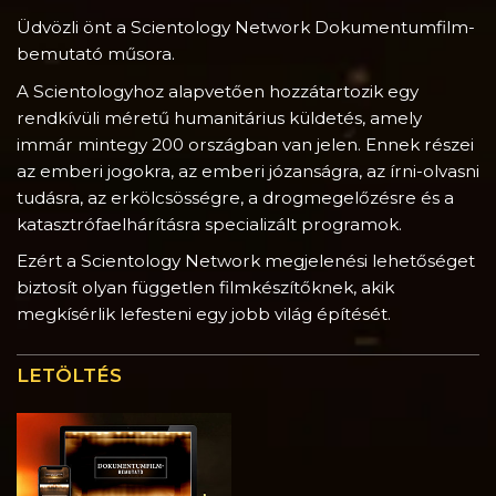
Üdvözli önt a Scientology Network Dokumentumfilm-
bemutató műsora.
A Scientologyhoz alapvetően hozzátartozik egy
rendkívüli méretű humanitárius küldetés, amely
immár mintegy 200 országban van jelen. Ennek részei
az emberi jogokra, az emberi józanságra, az írni-olvasni
tudásra, az erkölcsösségre, a drogmegelőzésre és a
katasztrófaelhárításra specializált programok.
Ezért a Scientology Network megjelenési lehetőséget
biztosít olyan független filmkészítőknek, akik
megkísérlik lefesteni egy jobb világ építését.
LETÖLTÉS