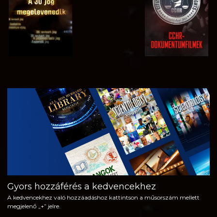
MŰSORNÉZÉS
A SOROZAT
RÉSZEI
Gyors hozzáférés a kedvencekhez
A kedvencekhez való hozzáadáshoz kattintson a műsorszám mellett
megjelenő „+” jelre.