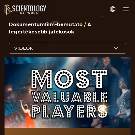
Dokumentumfilm-bemutató
/
A
legértékesebb játékosok
VIDEÓK