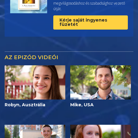
megvilágosodáshoz és szabadsághoz vezető
útját.
Kérje saját ingyenes
füzetét
AZ EPIZÓD VIDEÓI
Robyn, Ausztrália
Mike, USA