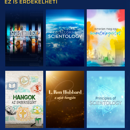
EZ IS ÉRDEKELHETI
A SOROZAT
A SOROZAT
A SOROZAT
RÉSZEI
RÉSZEI
RÉSZEI