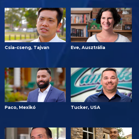
Csia-cseng, Tajvan
Eve, Ausztrália
Paco, Mexikó
Tucker, USA