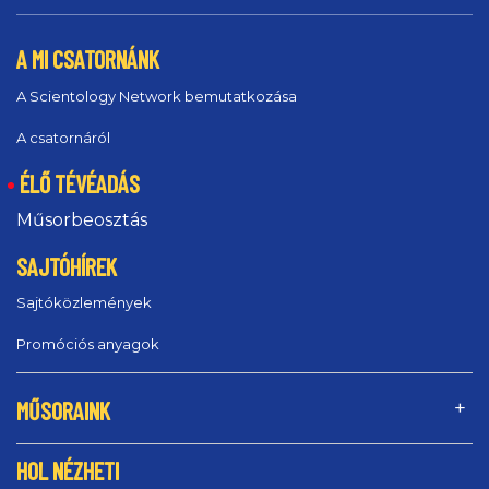
A MI CSATORNÁNK
A Scientology Network bemutatkozása
A csatornáról
ÉLŐ TÉVÉADÁS
Műsorbeosztás
SAJTÓHÍREK
Sajtóközlemények
Promóciós anyagok
MŰSORAINK
HOL NÉZHETI