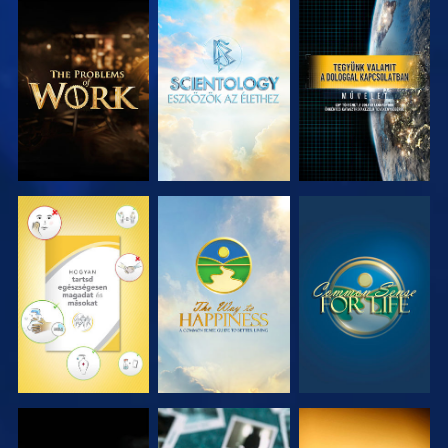
A SOROZAT
A SOROZAT
MŰSORNÉZÉS
RÉSZEI
RÉSZEI
MŰSORNÉZÉS
MŰSORNÉZÉS
MŰSORNÉZÉS