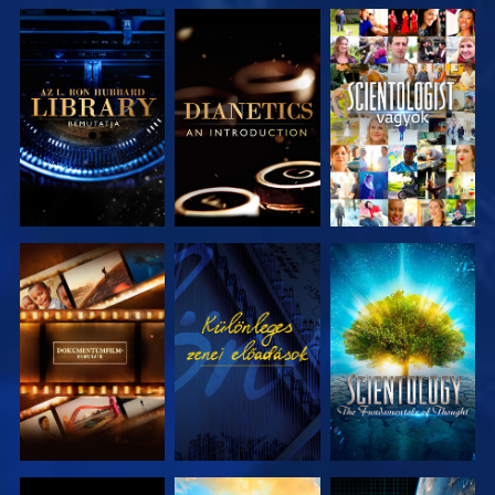
A SOROZAT
A SOROZAT
MŰSORNÉZÉS
RÉSZEI
RÉSZEI
A SOROZAT
MŰSORNÉZÉS
A SOROZAT
RÉSZEI
RÉSZEI