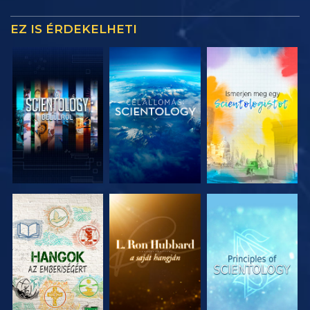
EZ IS ÉRDEKELHETI
A SOROZAT
A SOROZAT
A SOROZAT
RÉSZEI
RÉSZEI
RÉSZEI