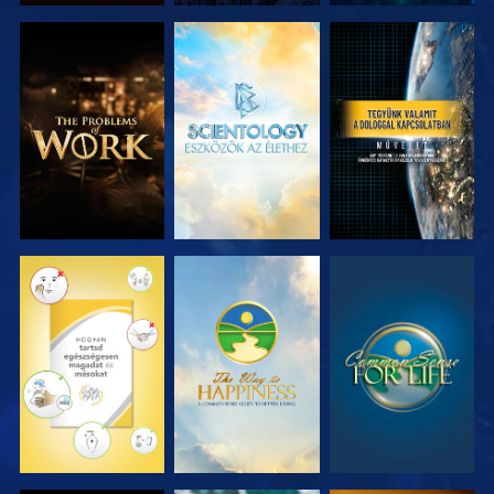
A SOROZAT
A SOROZAT
MŰSORNÉZÉS
RÉSZEI
RÉSZEI
MŰSORNÉZÉS
MŰSORNÉZÉS
MŰSORNÉZÉS