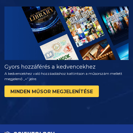
MŰSORNÉZÉS
A SOROZAT
RÉSZEI
Gyors hozzáférés a kedvencekhez
A kedvencekhez való hozzáadáshoz kattintson a műsorszám mellett
megjelenő „+” jelre.
MINDEN MŰSOR MEGJELENÍTÉSE