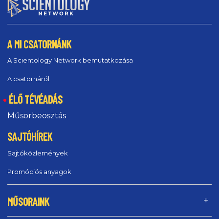
A MI CSATORNÁNK
A Scientology Network bemutatkozása
A csatornáról
ÉLŐ TÉVÉADÁS
Műsorbeosztás
SAJTÓHÍREK
Sajtóközlemények
Promóciós anyagok
MŰSORAINK