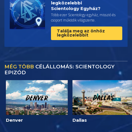
legközelebbi
Scientology Egyház?
Több ezer Scientology egyház, misszió és
csoport működik világszerte.
Találja meg az önhöz
legközelebbit
MÉG TÖBB
CÉLÁLLOMÁS: SCIENTOLOGY
EPIZÓD
Denver
Dallas