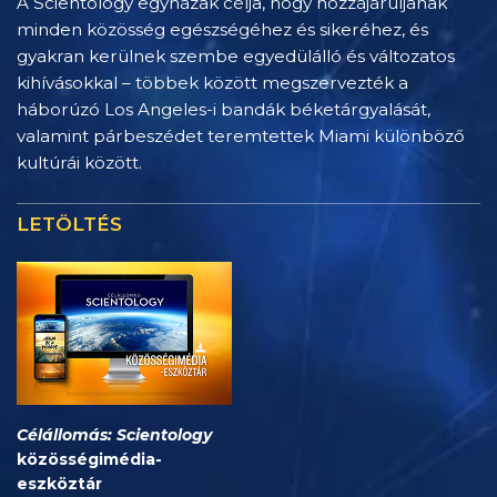
A Scientology egyházak célja, hogy hozzájáruljanak
minden közösség egészségéhez és sikeréhez, és
gyakran kerülnek szembe egyedülálló és változatos
kihívásokkal – többek között megszervezték a
háborúzó Los Angeles-i bandák béketárgyalását,
valamint párbeszédet teremtettek Miami különböző
kultúrái között.
LETÖLTÉS
Célállomás: Scientology
közösségimédia-
eszköztár