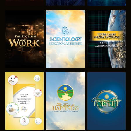
A SOROZAT
A SOROZAT
MŰSORNÉZÉS
RÉSZEI
RÉSZEI
MŰSORNÉZÉS
MŰSORNÉZÉS
MŰSORNÉZÉS