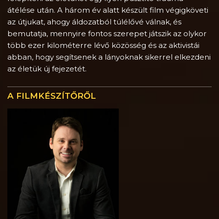
átélése után. A három év alatt készült film végigköveti
az útjukat, ahogy áldozatból túlélővé válnak, és
bemutatja, mennyire fontos szerepet játszik az olykor
több ezer kilométerre lévő közösség és az aktivistái
abban, hogy segítsenek a lányoknak sikerrel elkezdeni
az életük új fejezetét.
A FILMKÉSZÍTŐRŐL