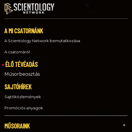
A MI CSATORNÁNK
A Scientology Network bemutatkozása
A csatornáról
ÉLŐ TÉVÉADÁS
Műsorbeosztás
SAJTÓHÍREK
Sajtóközlemények
Promóciós anyagok
MŰSORAINK