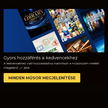
MŰSORNÉZÉS
A SOROZAT
RÉSZEI
Gyors hozzáférés a kedvencekhez
A kedvencekhez való hozzáadáshoz kattintson a műsorszám mellett
megjelenő „+” jelre.
MINDEN MŰSOR MEGJELENÍTÉSE