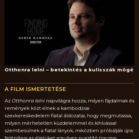
Otthonra lelni – betekintés a kulisszák mögé
A FILM ISMERTETÉSE
Az
Otthonra lelni
napvilágra hozza, milyen fájdalmak és
remények közt élnek a kambodzsai
szexkereskedelem fiatal áldozatai, hogy megmutassa,
milyen mérhetetlen küzdelemmel és kihívással
szembesülnek a fiatal lányok, miközben próbálják újra
felépíteni az életüket egy ilyen pusztító trauma