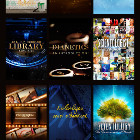
A SOROZAT
A SOROZAT
MŰSORNÉZÉS
RÉSZEI
RÉSZEI
A SOROZAT
MŰSORNÉZÉS
A SOROZAT
RÉSZEI
RÉSZEI