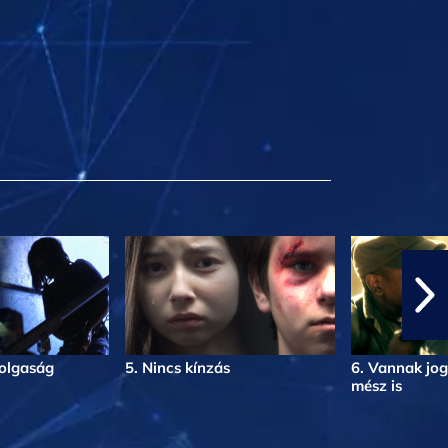
zolgaság
5. Nincs kínzás
6. Vannak jog
mész is