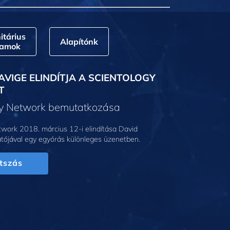
tárius
Alapítónk
ramok
AVIGE ELINDÍTJA A SCIENTOLOGY
T
gy Network bemutatkozása
work 2018. március 12-i elindítása David
tójával egy egyórás különleges üzenetben.
tszás