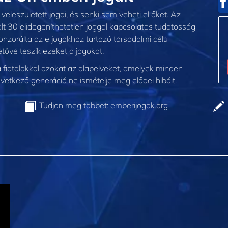
eleszületett jogai, és senki sem veheti el őket. Az
t 30 elidegeníthetetlen joggal kapcsolatos tudatosság
zorálta az e jogokhoz tartozó társadalmi célú
tővé teszik ezeket a jogokat.
 fiatalokkal azokat az alapelveket, amelyek minden
etkező generáció ne ismételje meg elődei hibáit.
Tudjon meg többet: emberijogok.org