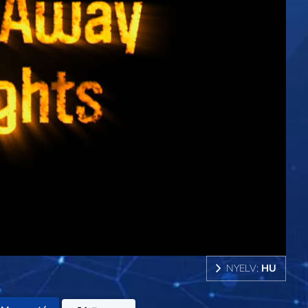
NYELV:
HU