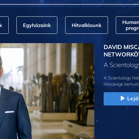
Humani
k
Egyházaink
Hitvallásunk
prog
DAVID MISC
NETWORKÖ
A Scientolo
A Scientology Net
Miscavige bemuta
Lejá