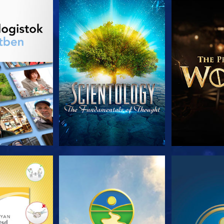
T RÉSZEI
MŰSORNÉZÉS
A SOROZA
T RÉSZEI
MŰSORNÉZÉS
MŰSOR