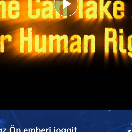
Play
Video
az Ön emberi jogait