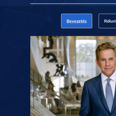
Bevezetés
Rólun