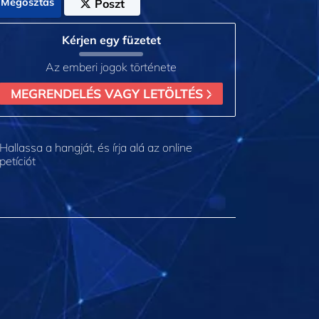
Megosztás
Poszt
Kérjen egy füzetet
Az emberi jogok története
MEGRENDELÉS VAGY LETÖLTÉS
Hallassa a hangját, és írja alá az online
petíciót