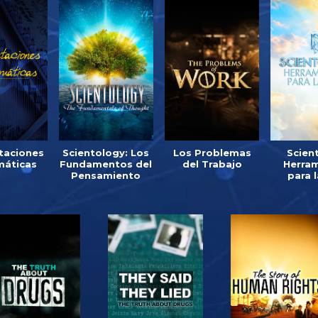
taciones
Scientology: Los
Los Problemas
Scien
áticas
Fundamentos del
del Trabajo
Herra
Pensamiento
para 