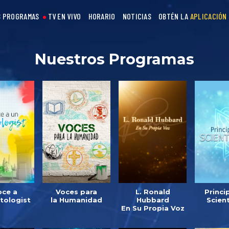
 PROGRAMAS
TV EN VIVO
HORARIO
NOTICIAS
OBTÉN LA
APLICACIÓN
Nuestros Programas
ce a
Voces para
L. Ronald
Princi
tologist
la Humanidad
Hubbard
Scien
En Su Propia Voz