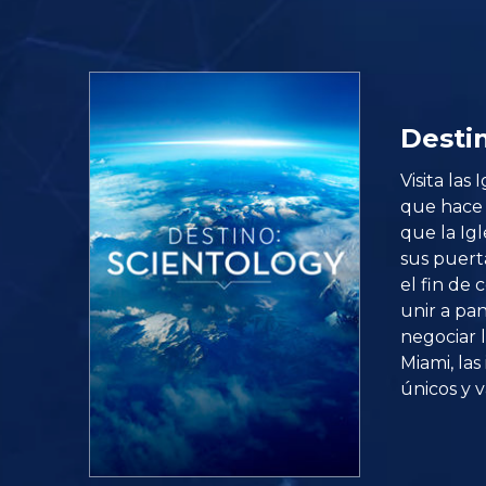
Desti
Visita las
que hace 
que la Ig
sus puert
el fin de 
unir a pan
negociar l
Miami, la
únicos y 