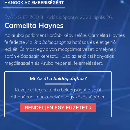
HANGOK AZ EMBERISÉGÉRT
ÉVAD 5, EPIZÓD 3 | Adás időpontja: 2023. április 26.
Carmelita Haynes
Az arubai parlament korábbi képviselője, Carmelita Haynes
felfedezte
Az út a boldogsághoz
hatásos és életigenlő
leckéit. És most egy olyan mozgalmat vezet, amelynek
során előadásain keresztül küzd az erkölcsi hanyatlás
megállításáért és Aruba népének felemeléséért.
Mi
Az út a boldogsághoz?
Kezdje el terjeszteni a boldogságot a saját
otthonában, munkahelyén vagy közösségében.
RENDELJEN EGY FÜZETET