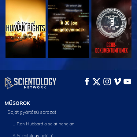
MŰSORNÉZÉS
MŰSORNÉZÉS
MŰSORNÉZÉS
MŰSORNÉZÉS
MŰSORNÉZÉS
A SOROZAT
RÉSZEI
MŰSOROK
Saját gyártású sorozat
L. Ron Hubbard a saját hangján
A Scientology belülről