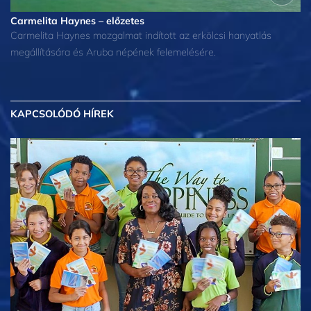
Carmelita Haynes – előzetes
Carmelita Haynes mozgalmat indított az erkölcsi hanyatlás
megállítására és Aruba népének felemelésére.
KAPCSOLÓDÓ HÍREK