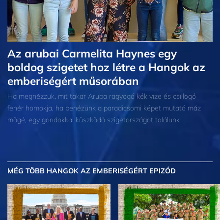
Az arubai Carmelita Haynes egy
boldog szigetet hoz létre a Hangok az
emberiségért műsorában
Ha megnézzük, mit takar Aruba ragyogó kék vize és csillogó
fehér homokja, ha benézünk a paradicsomi képet mutató máz
mögé, egy gondokkal küszködő szigetországot találunk.
MÉG TÖBB
HANGOK AZ EMBERISÉGÉRT EPIZÓD