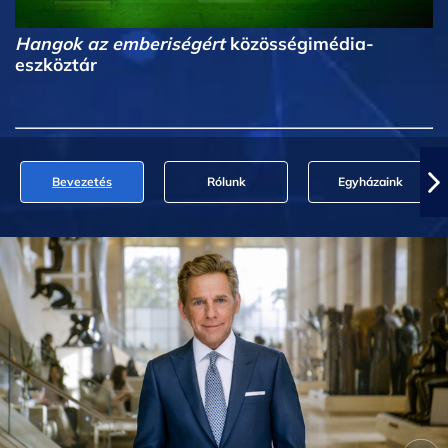
Hangok az emberiségért
közösségimédia-
eszköztár
Bevezetés
Rólunk
Egyházaink