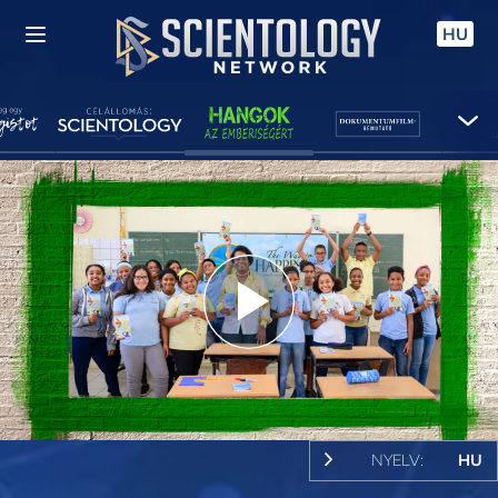
HU
Play
Video
NYELV:
HU