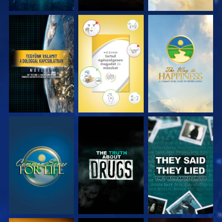
MŰSORNÉZÉS
MŰSORNÉZÉS
MŰSORNÉZÉS
MŰSORNÉZÉS
MŰSORNÉZÉS
MŰSORNÉZÉS