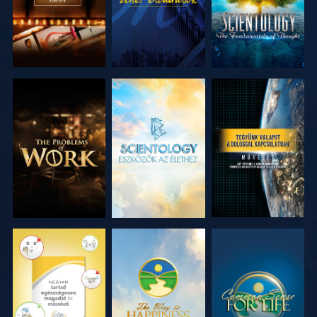
A SOROZAT
A SOROZAT
MŰSORNÉZÉS
RÉSZEI
RÉSZEI
MŰSORNÉZÉS
MŰSORNÉZÉS
MŰSORNÉZÉS