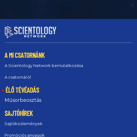
A MI CSATORNÁNK
A Scientology Network bemutatkozása
A csatornáról
ÉLŐ TÉVÉADÁS
Műsorbeosztás
SAJTÓHÍREK
Sajtóközlemények
Promóciós anyagok