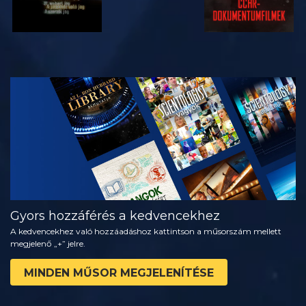
MŰSORNÉZÉS
A SOROZAT
RÉSZEI
Gyors hozzáférés a kedvencekhez
A kedvencekhez való hozzáadáshoz kattintson a műsorszám mellett
megjelenő „+” jelre.
MINDEN MŰSOR MEGJELENÍTÉSE