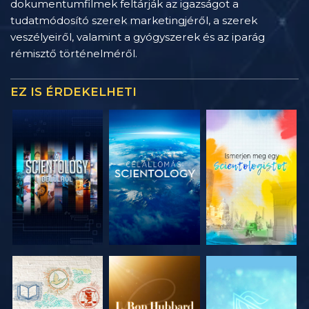
dokumentumfilmek feltárják az igazságot a
tudatmódosító szerek marketingjéről, a szerek
veszélyeiről, valamint a gyógyszerek és az iparág
rémisztő történelméről.
EZ IS ÉRDEKELHETI
A SOROZAT
A SOROZAT
A SOROZAT