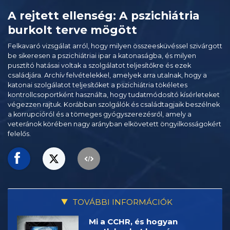
A rejtett ellenség: A pszichiátria
burkolt terve mögött
Felkavaró vizsgálat arról, hogy milyen összeesküvéssel szivárgott
be sikeresen a pszichiátriai ipar a katonaságba, és milyen
pusztító hatásai voltak a szolgálatot teljesítőkre és ezek
családjára. Archív felvételekkel, amelyek arra utalnak, hogy a
katonai szolgálatot teljesítőket a pszichiátria tökéletes
kontrollcsoportként használta, hogy tudatmódosító kísérleteket
végezzen rajtuk. Korábban szolgálók és családtagjaik beszélnek
a korrupcióról és a tömeges gyógyszerezésről, amely a
veteránok körében nagy arányban elkövetett öngyilkosságokért
felelős.
TOVÁBBI INFORMÁCIÓK
Mi a CCHR, és hogyan