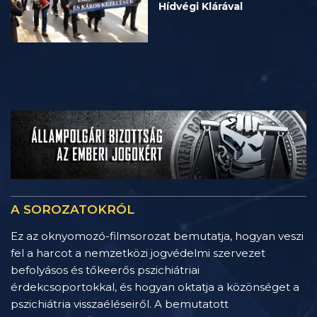
Hídvégi Klárával
A SOROZATOKRÓL
Ez az oknyomozó-filmsorozat bemutatja, hogyan veszi
fel a harcot a nemzetközi jogvédelmi szervezet
befolyásos és tőkeerős pszichiátriai
érdekcsoportokkal, és hogyan oktatja a közönséget a
pszichiátria visszaéléseiről. A bemutatott