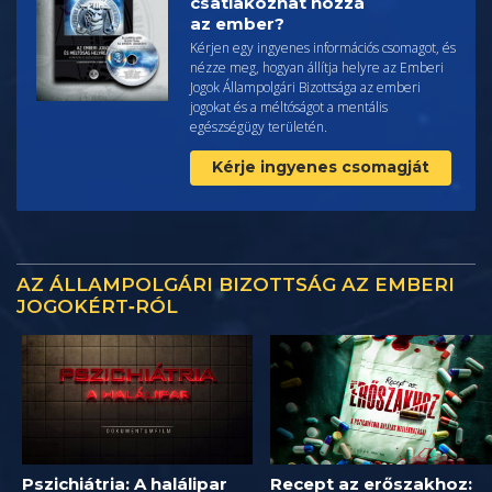
csatlakozhat hozzá
az ember?
Kérjen egy ingyenes információs csomagot, és
nézze meg, hogyan állítja helyre az Emberi
Jogok Állampolgári Bizottsága az emberi
jogokat és a méltóságot a mentális
egészségügy területén.
Kérje ingyenes csomagját
AZ ÁLLAMPOLGÁRI BIZOTTSÁG AZ EMBERI
JOGOKÉRT‑RÓL
Pszichiátria: A halálipar
Recept az erőszakhoz: