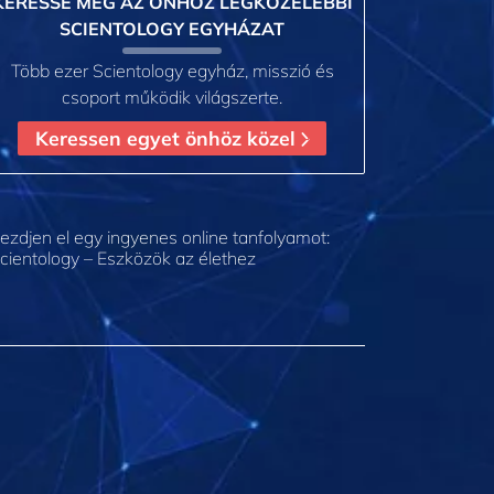
KERESSE MEG AZ ÖNHÖZ LEGKÖZELEBBI
SCIENTOLOGY EGYHÁZAT
Több ezer Scientology egyház, misszió és
csoport működik világszerte.
Keressen egyet önhöz közel
ezdjen el egy ingyenes online tanfolyamot:
cientology – Eszközök az élethez