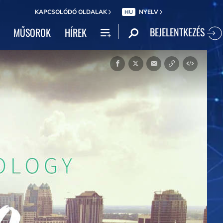
KAPCSOLÓDÓ OLDALAK
NYELV
HU
BEJELENTKEZÉS
MŰSOROK
HÍREK