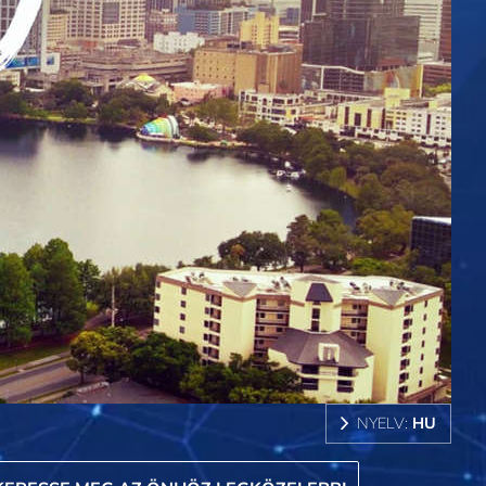
NYELV:
HU