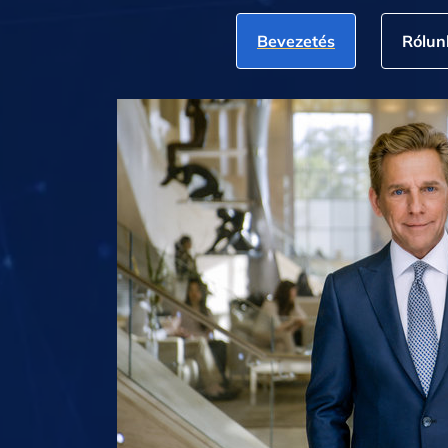
Bevezetés
Rólun