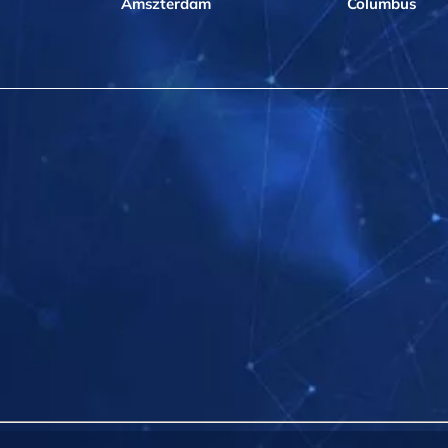
Amszterdam
Columbus