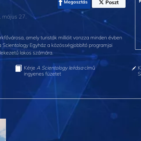
Megosztás
Poszt
. május 27.
arkfővárosa, amely turisták millióit vonzza minden évben
a Scientology Egyház a közösségjobbító programjai
elekezetű lakos számára.
Kérje
A Scientology leírása
című
K
ingyenes füzetet
S