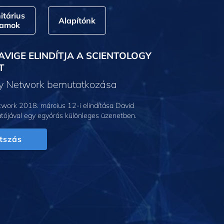
tárius
Alapítónk
ramok
AVIGE ELINDÍTJA A SCIENTOLOGY
T
gy Network bemutatkozása
work 2018. március 12-i elindítása David
tójával egy egyórás különleges üzenetben.
tszás