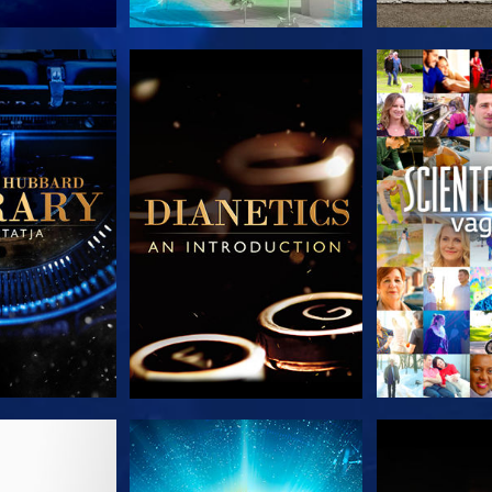
T RÉSZEI
A SOROZAT RÉSZEI
A SOROZA
T RÉSZEI
MŰSORNÉZÉS
A SOROZA