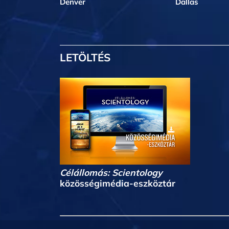
Denver
Dallas
LETÖLTÉS
Célállomás: Scientology
közösségimédia-eszköztár