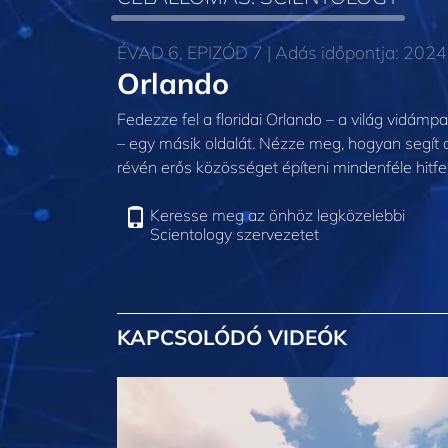
ÉVAD 6, EPIZÓD 7 | Adás időpontja: 2024
Orlando
Fedezze fel a floridai Orlando – a világ vidámp
– egy másik oldalát. Nézze meg, hogyan segít 
révén erős közösséget építeni mindenféle hitf
Keresse meg az önhöz legközelebbi
Scientology szervezetet
KAPCSOLÓDÓ VIDEÓK