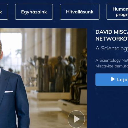
Humani
k
Egyházaink
Hitvallásunk
prog
DAVID MISC
NETWORKÖ
A Scientolo
A Scientology Net
Miscavige bemuta
Lejá