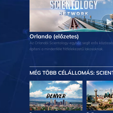
Orlando (előzetes)
Az Orlandói Scientology-egyház segít erős közössé
építeni a mindenféle hitfelekezetű lakosoknak.
MÉG TÖBB
CÉLÁLLOMÁS: SCIEN