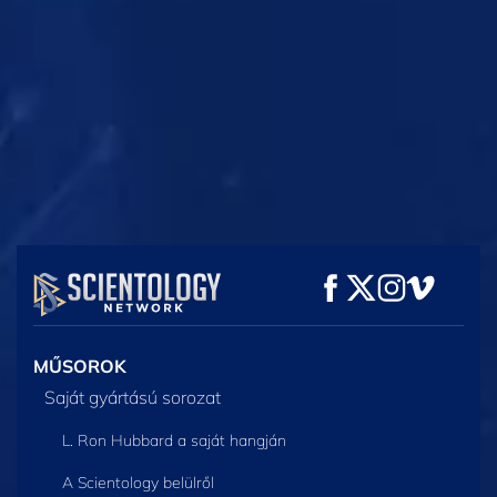
MŰSORNÉZÉS
MŰSORNÉZÉS
MŰSORNÉZÉS
MŰSORNÉZÉS
MŰSORNÉZÉS
A SOROZAT
RÉSZEI
MŰSOROK
Saját gyártású sorozat
L. Ron Hubbard a saját hangján
A Scientology belülről