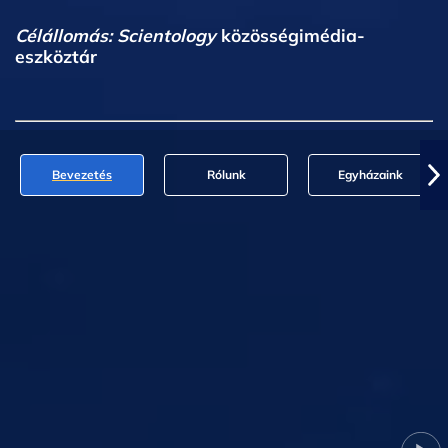
Célállomás: Scientology
közösségimédia-
eszköztár
Bevezetés
Rólunk
Egyházaink