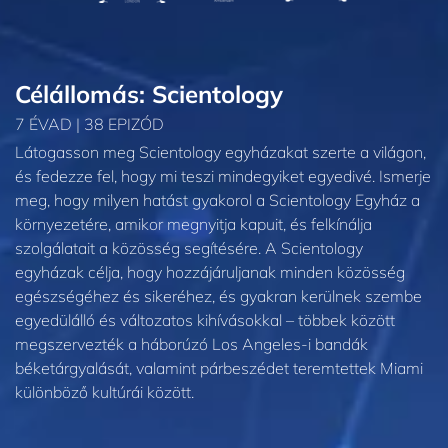
Célállomás: Scientology
7 ÉVAD | 38 EPIZÓD
Látogasson meg Scientology egyházakat szerte a világon,
és fedezze fel, hogy mi teszi mindegyiket egyedivé. Ismerje
meg, hogy milyen hatást gyakorol a Scientology Egyház a
környezetére, amikor megnyitja kapuit, és felkínálja
szolgálatait a közösség segítésére. A Scientology
egyházak célja, hogy hozzájáruljanak minden közösség
egészségéhez és sikeréhez, és gyakran kerülnek szembe
egyedülálló és változatos kihívásokkal – többek között
megszervezték a háborúzó Los Angeles-i bandák
béketárgyalását, valamint párbeszédet teremtettek Miami
különböző kultúrái között.