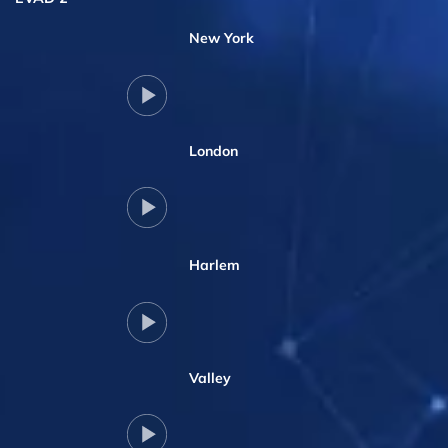
New York
London
Harlem
Valley