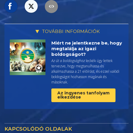
TOVÁBBI INFORMÁCIÓK
Miért ne jelentkezne be, hogy
megtalálja az igazi
boldogságot?
Az út a boldogsághoz
leckék úgy lettek
tervezve, hogy megtanulhassa és
alkalmazhassa a 21 előírást, és ezzel valódi
boldogságot hozhasson magának és
másoknak.
Az ingyenes tanfolyam
elkezdése
KAPCSOLÓDÓ OLDALAK