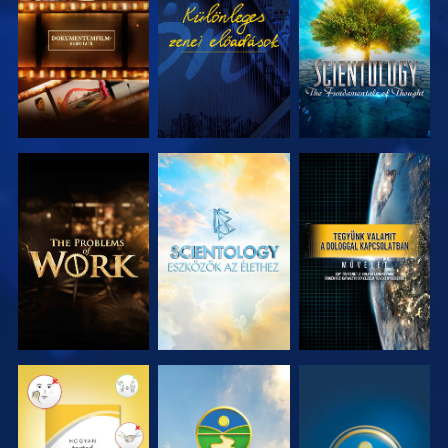
RÉSZEI
RÉSZEI
A SOROZAT
A SOROZAT
MŰSORNÉZÉS
RÉSZEI
RÉSZEI
MŰSORNÉZÉS
MŰSORNÉZÉS
MŰSORNÉZÉS