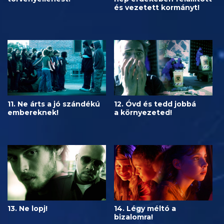
és vezetett kormányt!
11. Ne árts a jó szándékú
12. Óvd és tedd jobbá
embereknek!
a környezeted!
13. Ne lopj!
14. Légy méltó a
bizalomra!