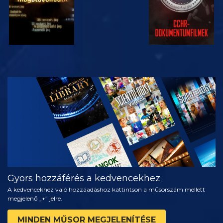
MŰSORNÉZÉS
A SOROZAT
RÉSZEI
Gyors hozzáférés a kedvencekhez
A kedvencekhez való hozzáadáshoz kattintson a műsorszám mellett
megjelenő „+” jelre.
MINDEN MŰSOR MEGJELENÍTÉSE