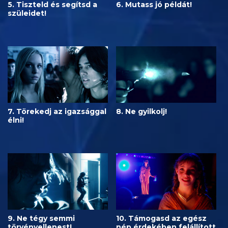
5. Tiszteld és segítsd a
6. Mutass jó példát!
szüleidet!
7. Törekedj az igazsággal
8. Ne gyilkolj!
élni!
9. Ne tégy semmi
10. Támogasd az egész
törvényellenest!
nép érdekében felállított