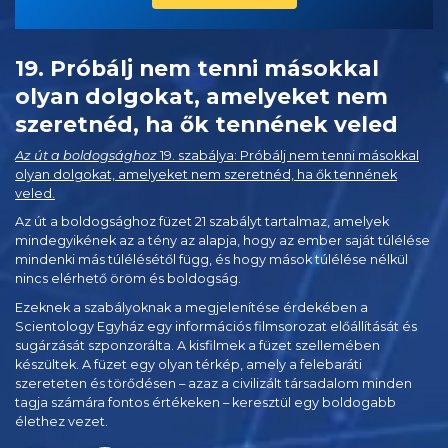
19. Próbálj nem tenni másokkal
olyan dolgokat, amelyeket nem
szeretnéd, ha ők tennének veled
Az út a boldogsághoz
19. szabálya: Próbálj nem tenni másokkal
olyan dolgokat, amelyeket nem szeretnéd, ha ők tennének
veled.
Az út a boldogsághoz füzet 21 szabályt tartalmaz, amelyek
mindegyikének az a tény az alapja, hogy az ember saját túlélése
mindenki más túlélésétől függ, és hogy mások túlélése nélkül
nincs elérhető öröm és boldogság.
Ezeknek a szabályoknak a megjelenítése érdekében a
Scientology Egyház egy információs filmsorozat előállítását és
sugárzását szponzorálta. A kisfilmek a füzet szellemében
készültek. A füzet egy olyan térkép, amely a felebaráti
szereteten és törődésen – azaz a civilizált társadalom minden
tagja számára fontos értékeken – keresztül egy boldogabb
élethez vezet.