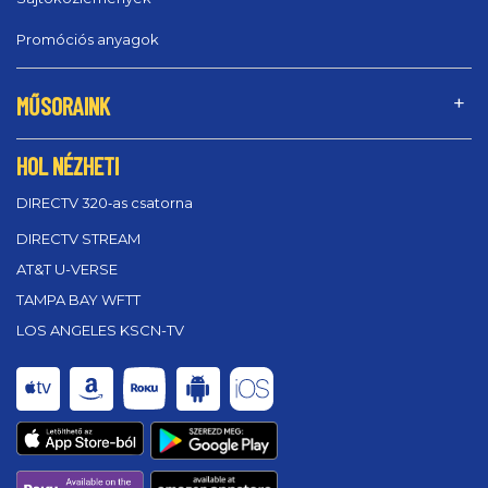
Promóciós anyagok
MŰSORAINK
HOL NÉZHETI
DIRECTV 320‑as csatorna
DIRECTV STREAM
AT&T U-VERSE
TAMPA BAY WFTT
LOS ANGELES KSCN-TV