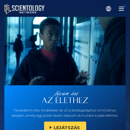
Társadalmi célú hirdetések
Az út a boldogsághoz
című könyv
alapján, amely egy józan észen alapuló útmutató a jobb élethez.
LEJÁTSZÁS