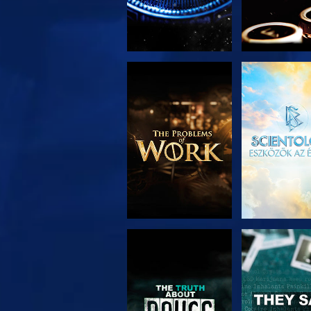
A SOROZAT
MŰSORNÉ
RÉSZEI
MŰSORNÉZÉS
MŰSORNÉ