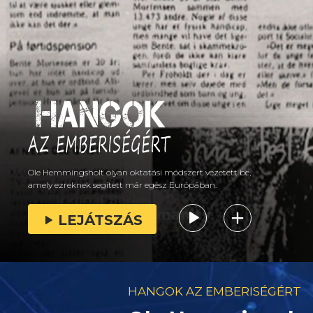
Ole Hemmingsholt olyan oktatási módszert vezetett be,
amely ezreknek segített már egész Európában.
LEJÁTSZÁS
HANGOK AZ EMBERISÉGÉRT