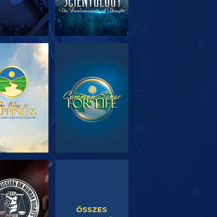
SOROZAT
MŰSORNÉZÉS
RÉSZEI
SORNÉZÉS
MŰSORNÉZÉS
ÖSSZES