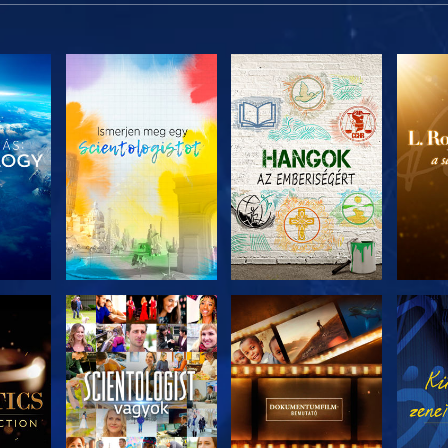
ZAT
A SOROZAT
A SOROZAT
A 
I
RÉSZEI
RÉSZEI