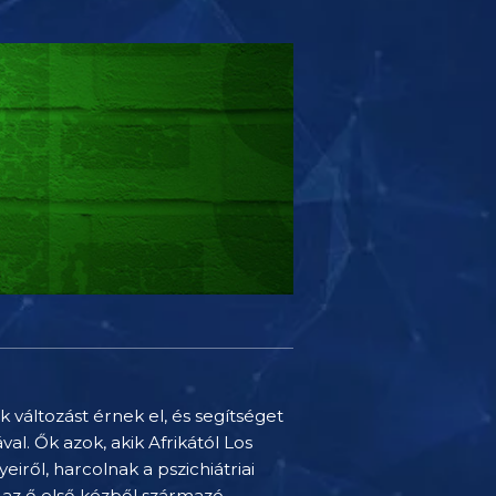
 változást érnek el, és segítséget
l. Ők azok, akik Afrikától Los
iről, harcolnak a pszichiátriai
k az ő első kézből származó