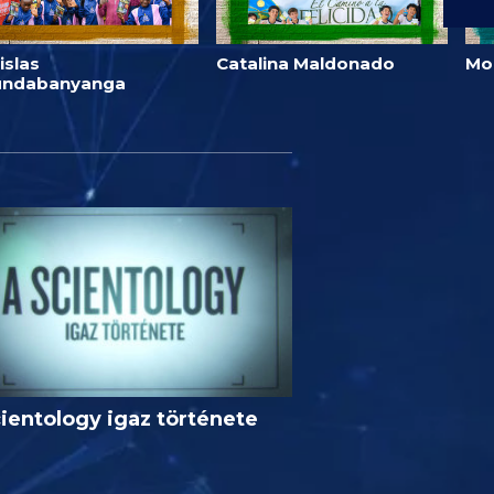
islas
Catalina Maldonado
Mo
undabanyanga
ientology igaz története