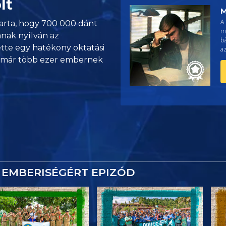
lt
M
A 
arta, hogy 700 000 dánt
m
anak nyílván az
b
tte egy hatékony oktatási
az
l már több ezer embernek
EMBERISÉGÉRT EPIZÓD