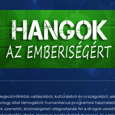
különfélébb vallásokból, kultúrákból és országokból, akik
logy által támogatott humanitárius programok használatáva
k üzenetét, közösségeket világosítanak fel a drogok veszélye
katasztrófák idején. Hangjuk pozitív hatást gyakorol, és eze