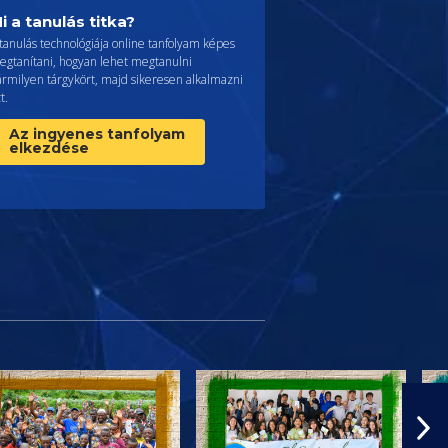
i a tanulás titka?
tanulás technológiája online tanfolyam képes
egtanítani, hogyan lehet megtanulni
ármilyen tárgykört, majd sikeresen alkalmazni
t.
Az ingyenes tanfolyam
elkezdése