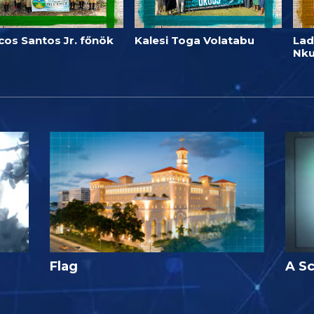
cos Santos Jr. főnök
Kalesi Toga Volatabu
Lad
Nk
Flag
A Sc