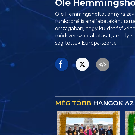
Ole Hemmingsho
Ole Hemmingsholtot annyira zav
funkcionális analfabétaként tart
országában, hogy küldetésévé te
módszer szolgáltatását, amellye
segítettek Európa-szerte.
MÉG TÖBB
HANGOK AZ 