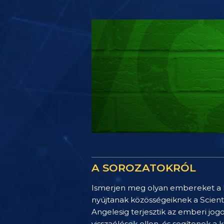
A SOROZATOKRÓL
Ismerjen meg olyan embereket a leg
nyújtanak közösségeiknek a Sciento
Angelesig terjesztik az emberi jogo
visszaélések ellen, és segítenek a 