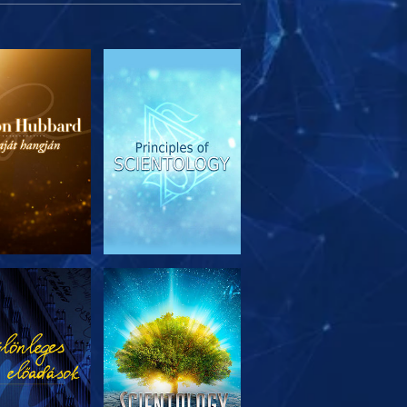
SOROZAT
MŰSORNÉZÉS
RÉSZEI