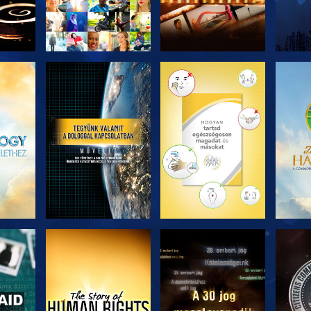
ZÉS
A SOROZAT
A SOROZAT
A 
RÉSZEI
RÉSZEI
ZÉS
MŰSORNÉZÉS
MŰSORNÉZÉS
MŰ