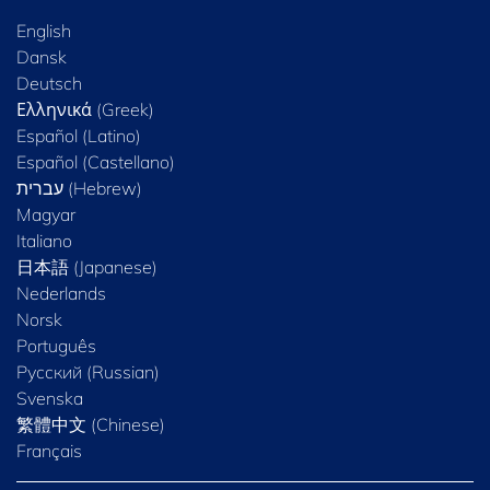
English
Dansk
Deutsch
Ελληνικά (Greek)
Español (Latino)
Español (Castellano)
Magyar
Italiano
日本語 (Japanese)
Nederlands
Norsk
Português
Русский (Russian)
Svenska
繁體中文 (Chinese)
Français