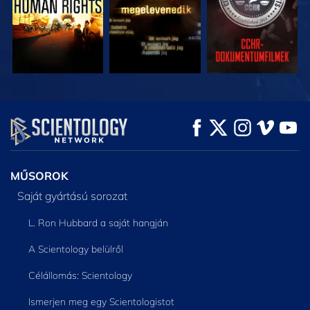
MŰSORNÉZÉS
MŰSORNÉZÉS
A SOROZAT
RÉSZEI
MŰSOROK
Saját gyártású sorozat
L. Ron Hubbard a saját hangján
A Scientology belülről
Célállomás: Scientology
Ismerjen meg egy Scientologistot