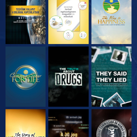
MŰSORNÉZÉS
MŰSORNÉZÉS
MŰSORNÉZÉS
MŰSORNÉZÉS
MŰSORNÉZÉS
MŰSORNÉZÉS
MŰSORNÉZÉS
MŰSORNÉZÉS
MŰSORNÉZÉS