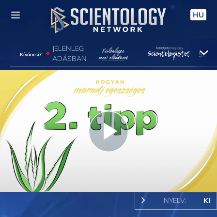
HU
JELENLEG
Kíváncsi?
ADÁSBAN
Play
Video
NYELV:
KI