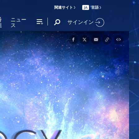
関連サイト
言語
JA
番
ニュー
サインイン
組
ス