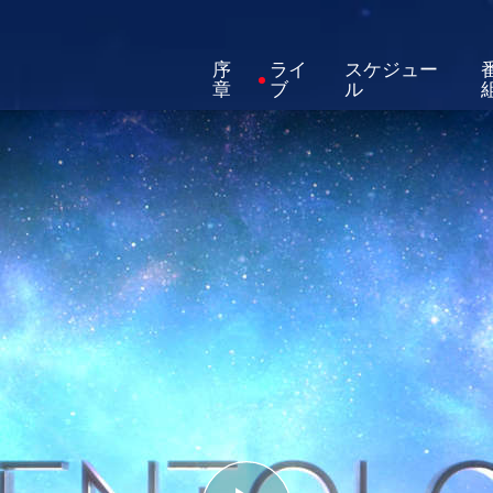
序
ライ
スケジュー
章
ブ
ル