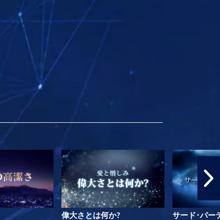
偉大さとは何か?
サード･パー