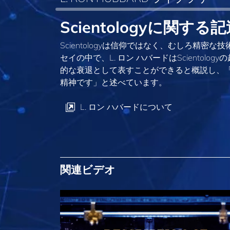
Scientologyに関する
Scientologyは信仰ではなく、むしろ精
セイの中で、L. ロン ハバードはSciento
的な衰退として表すことができると概説し、「
精神です」と述べています。
L. ロン ハバードについて
関連ビデオ