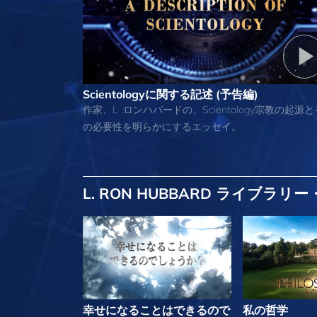
Scientologyに関する記述 (予告編)
作家、L .ロンハバードの、Scientology宗教の起源と
の必要性を明らかにするエッセイ。
L. RON HUBBARD ライブラ
幸せになることはできるので
私の哲学