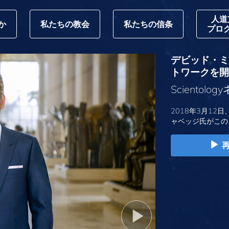
人道
か
私たちの教会
私たちの信条
プロ
デビッド・ミス
トワークを開
Sciento
2018年3月12日
ャベッジ氏がこの