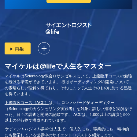
再生
マイケルは@lifeで人生をマスター
マイケルは
Scientology教会ロサンゼルス
にいて、上級臨床コースの勉強
を続ける準備ができています。 彼は
の開発について
オーディティング
の素晴らしい理解を得ており、それによって人生そのものに対する熟達
を得ています。
上級臨床コース（ACC）
は、L. ロン ハバードが
オーディター
（Scientologyのカウンセリング実践者）を対象に詳しい指導と実演を行
った、日々の調査と開発の記録です。 ACCは、1,000以上の講演と500
以上の発行物で構成されています。
は
人生で…個人的にも、
職業的にも、精神的
サイエントロジスト@life
にも繁栄している世界中のサイエントロジストを紹介します。