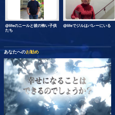
@lifeのニールと彼の怖い子供
@lifeでジルはバレーにいる
たち
あなたへの
お勧め