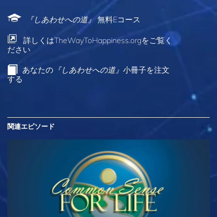
『しあわせへの道』
無料Eコース
詳しくはTheWayToHappiness.orgをご覧く
ださい
あなたの
『しあわせへの道』
小冊子を注文
する
関連エピソード