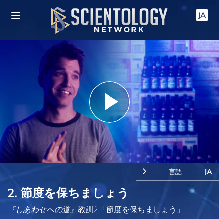
JA
Play
Video
言語:
JA
2. 節度を保ちましょう
『しあわせへの道』
教訓2「節度を保ちましょう」