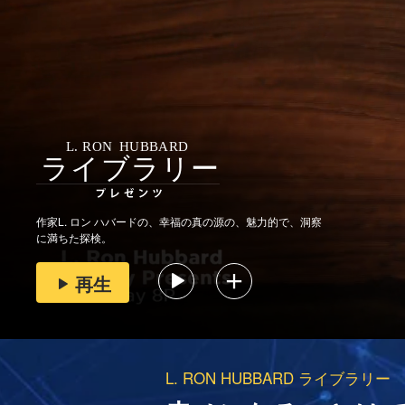
作家L. ロン ハバードの、幸福の真の源の、魅力的で、洞察
に満ちた探検。
再生
L. RON HUBBARD ライブラリ