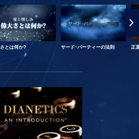
さとは何か?
サード･パーティーの法則
正