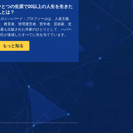
ひとつの生涯で20以上の人生を生きた
人とは？
. ロン ハバード：プロフィール
は、人道主義
者、教育者、管理運営者、哲学者、芸術家、史
上最も出版された作家のひとりとして、ハバー
ド氏が達成したすべてに光を当てています。
もっと知る