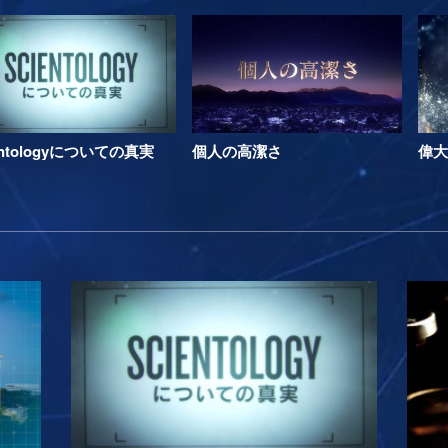
entologyについての真実
個人の高潔さ
偉大