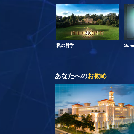
私の哲学
Sci
あなたへの
お勧め