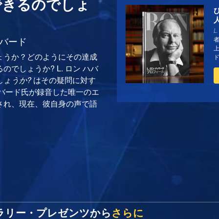
できるのでしょ
L
ハバード
ょうか？どのようにその達成
でしょうか? L. ロン ハバ
しょうか?
はその疑問に対す
ハバード氏が録音した唯一のエ
され、現在、彼自身の声で語
ライブラリー・プレゼンツから
さらに