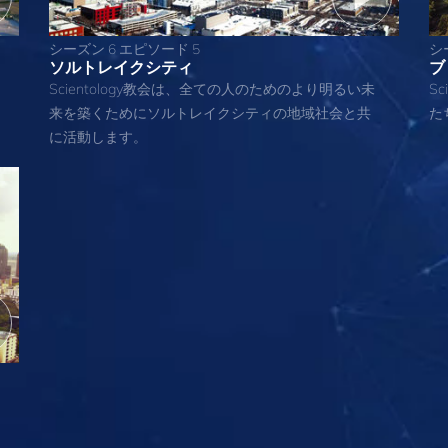
シーズン 6 エピソード 5
シ
ソルトレイクシティ
ブ
Scientology教会は、全ての人のためのより明るい未
S
来を築くためにソルトレイクシティの地域社会と共
た
に活動します。