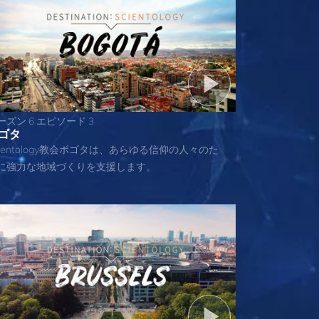
ーズン 6 エピソード 3
ゴタ
cientology教会ボゴタは、あらゆる信仰の人々のた
に強力な地域づくりを支援します。