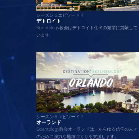
シーズン 6 エピソード 4
デトロイト
Scientology教会はデトロイト住民の繁栄に貢献して
います。
シーズン 6 エピソード 7
オーランド
Scientology教会オーランドは、あらゆる信仰の人々
のために強力な地域づくりを支援します。