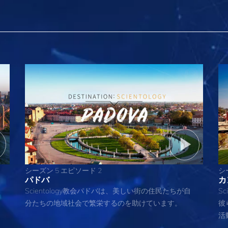
シーズン 5 エピソード 2
シ
パドバ
カ
Scientology教会パドバは、美しい街の住民たちが自
S
分たちの地域社会で繁栄するのを助けています。
彼
活