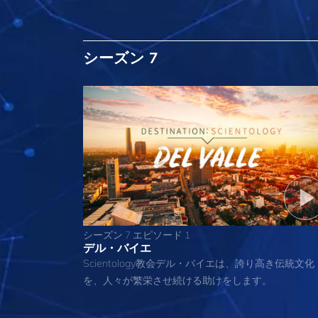
シーズン 7
シーズン 7 エピソード 1
デル・バイエ
Scientology教会デル・バイエは、誇り高き伝統文化
を、人々が繁栄させ続ける助けをします。