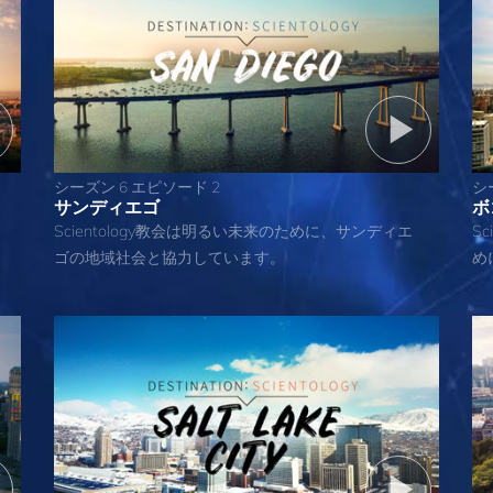
シーズン 6 エピソード 2
シ
サンディエゴ
ボ
Scientology教会は明るい未来のために、サンディエ
S
ゴの地域社会と協力しています。
め