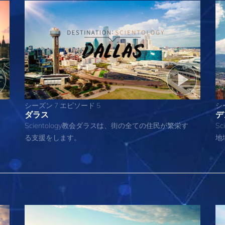
シーズン 7 エピソード 5
シ
ダラス
デ
Scientology教会ダラスは、街の全ての住民が繁栄す
S
る支援をします。
地