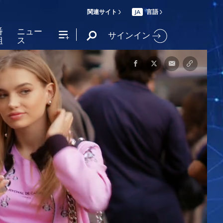
関連サイト
言語
JA
番
ニュー
サインイン
組
ス