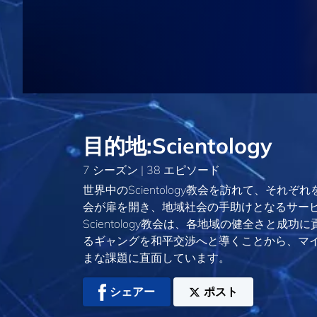
目的地:Scientology
7 シーズン | 38 エピソード
世界中のScientology教会を訪れて、それぞ
会が扉を開き、地域社会の手助けとなるサー
Scientology教会は、各地域の健全さと
るギャングを和平交渉へと導くことから、マ
まな課題に直面しています。
シェアー
ポスト