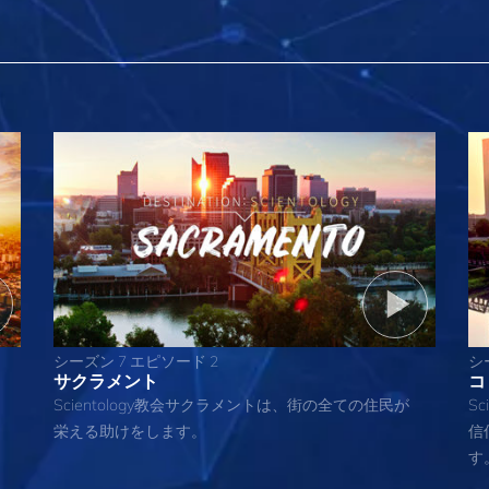
シーズン 7 エピソード 2
シ
サクラメント
コ
Scientology教会サクラメントは、街の全ての住民が
S
栄える助けをします。
信
す