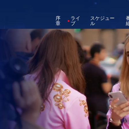
序
ライ
スケジュー
章
ブ
ル