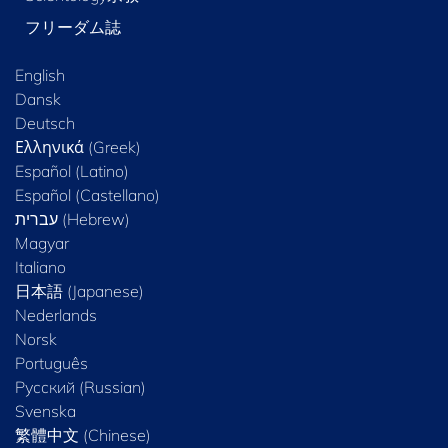
フリーダム誌
English
Dansk
Deutsch
Ελληνικά (Greek)
Español (Latino)
Español (Castellano)
Magyar
Italiano
日本語 (Japanese)
Nederlands
Norsk
Português
Русский (Russian)
Svenska
繁體中文 (Chinese)