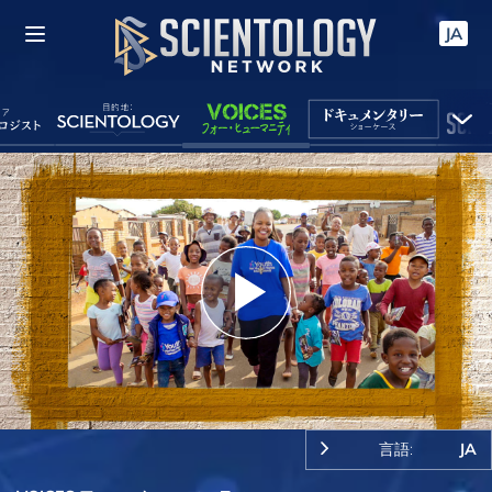
JA
Play
Video
言語:
JA