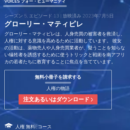
VOICES フォー・ヒューマニティ
シーズン 5, エピソード 13 | 放映済み 2023年7月5日
グローリー・マティピレ
グローリー・マティピレは、人身売買の被害者を救済し、
人権に対する意識を高めるために活動しています。 彼女
の活動は、薬物売人や人身売買業者が、疑うことを知らな
い犠牲者を誘惑するために使うトリックと戦術を南アフリ
カの若者たちに教育することに焦点を当てています。
無料小冊子を請求する
人権の物語
注文あるいはダウンロード
人権 無料Eコース