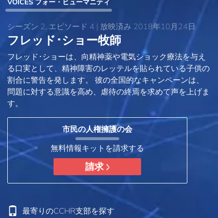
VOICES フォー・ヒューマニティ
シーズン 2, エピソード 4 | 放映済み 2018年10月24日
フレッド･ショー牧師
フレッド･ショーは、向精神薬や電気ショック療法を与え
る口実として、精神障害のレッテルを貼られている子供の
割合に警告を発します。 彼の全国的なキャンペーンは、
問題に対する意識を高め、虐待の終焉を求めて声を上げま
す。
市民の人権擁護の会
無料情報キットを請求する
請求
最寄りのCCHR支部を探す