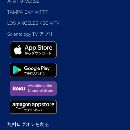
AT&T U-VERSE
TAMPA BAY WFTT
LOS ANGELES KSCN-TV
Scientology TV アプリ
無料ログオンを創る