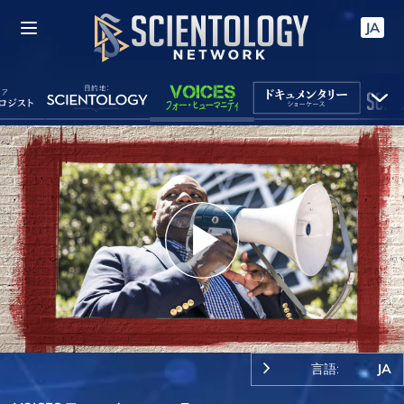
JA
Play
Video
言語:
JA