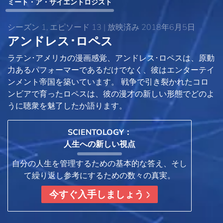
ミート・ア・サイエントロジスト
シーズン 1, エピソード 13 | 放映済み 2018年6月5日
アンドレス･ロペス
ラテン･アメリカの漫画感覚、アンドレス･ロペスは、原動
力あるパフォーマーであるだけでなく、彼はエンターテイ
ンメント帝国を築いています。 戦争で引き裂かれたコロ
ンビアで育ったロペスは、彼の漫才の新しい形態でどのよ
うに聴衆を魅了したか語ります。
SCIENTOLOGY：
人生への新しい視点
自分の人生を管理するための基本的な答え、そし
て繰り返し参考にするための数々の真実。
今すぐ入手しましょう