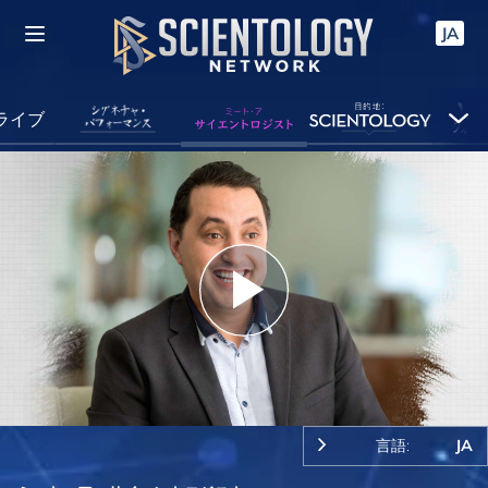
JA
ライブ
Play
Video
言語:
JA