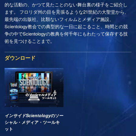
的な活動の、かつて見たことのない舞台裏の様子をご紹介し
ます。 フロリダ州の目を見張るような21世紀の大聖堂から、
最先端の出版社、比類ないフィルムとメディア施設、
Scientology教会での典型的な一日に起こること、時間との競
争の中でScientologyの教典を何千年にもわたって保存する技
術を見つけることまで。
ダウンロード
インサイドScientology
のソー
シャル・メディア・ツールキ
ット