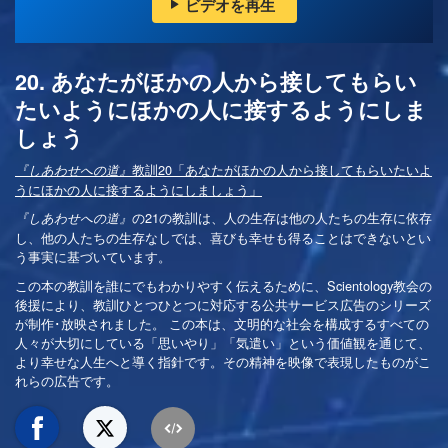
ビデオを再生
20. あなたがほかの人から接してもらい
たいようにほかの人に接するようにしま
しょう
教訓20「あなたがほかの人から接してもらいたいよ
『しあわせへの道』
うにほかの人に接するようにしましょう」
の21の教訓は、人の生存は他の人たちの生存に依存
『しあわせへの道』
し、他の人たちの生存なしでは、喜びも幸せも得ることはできないとい
う事実に基づいています。
この本の教訓を誰にでもわかりやすく伝えるために、Scientology教会の
後援により、教訓ひとつひとつに対応する公共サービス広告のシリーズ
が制作･放映されました。 この本は、文明的な社会を構成するすべての
人々が大切にしている「思いやり」「気遣い」という価値観を通じて、
より幸せな人生へと導く指針です。その精神を映像で表現したものがこ
れらの広告です。