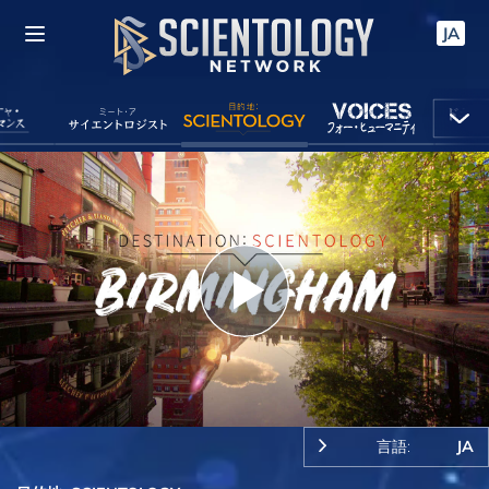
JA
Play
Video
言語:
JA