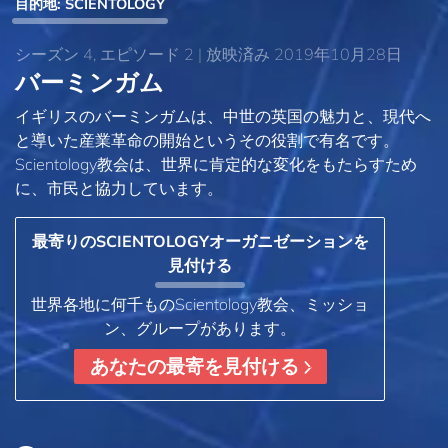
目的地: SCIENTOLOGY
シーズン 4, エピソード 2 | 放映済み 2019年10月28日
バーミンガム
イギリスのバーミンガムは、中世の英国の魅力と、現代へ
と導いた産業革命の開始というその役割で有名です。
Scientology教会は、世界に肯定的な変化をもたらすため
に、市民と協力しています。
最寄りのSCIENTOLOGYオーガニゼーションを
見付ける
世界各地に何千ものScientology教会、ミッショ
ン、グループがあります。
あなたの最寄を見付ける