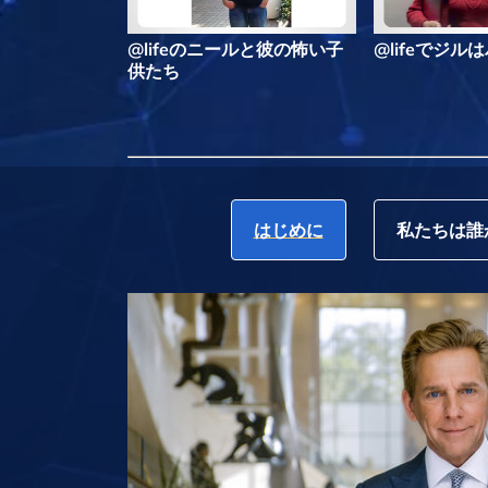
@lifeのニールと彼の怖い子
@lifeでジ
供たち
はじめに
私たちは誰