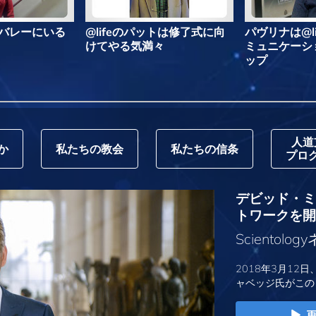
ルはバレーにいる
@lifeのパットは修了式に向
パヴリナは@l
けてやる気満々
ミュニケーシ
ップ
人道
か
私たちの教会
私たちの信条
プロ
デビッド・ミス
トワークを開
Sciento
2018年3月12日
ャベッジ氏がこの