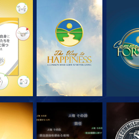
ズを探求
観る
観
る
観る
観