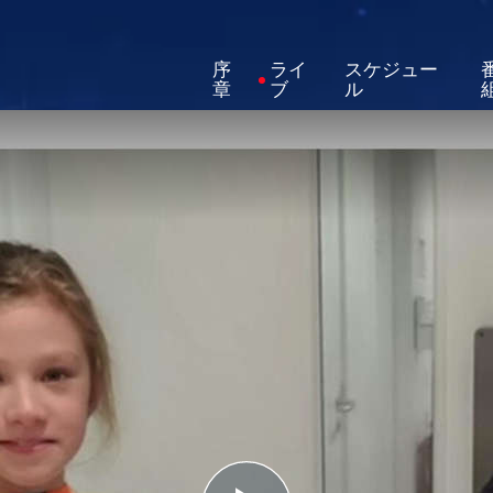
序
ライ
スケジュー
章
ブ
ル