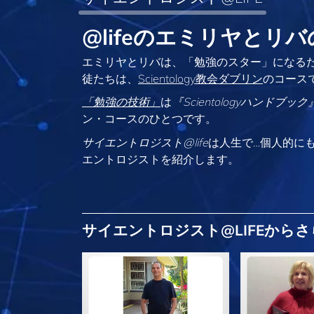
@lifeのエミリヤとリ
エミリヤとリバは、「勉強のスター」になる
徒たちは、
Scientology教会ダブリン
のコース
「勉強の技術」
は
『Scientologyハンドブック
ン・コースのひとつです。
サイエントロジスト@life
は
人生で…個人的に
エントロジストを紹介します。
サイエントロジスト@LIFEから
さ