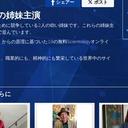
シェアー
ポスト
バの姉妹主演
ために競争している2人の幼い姉妹です。これらの姉妹生
で並んでいます。
』
からの原理に基づいた19の無料Scientologyオンライ
も、
職業的にも、精神的にも繁栄している世界中のサイ
らに