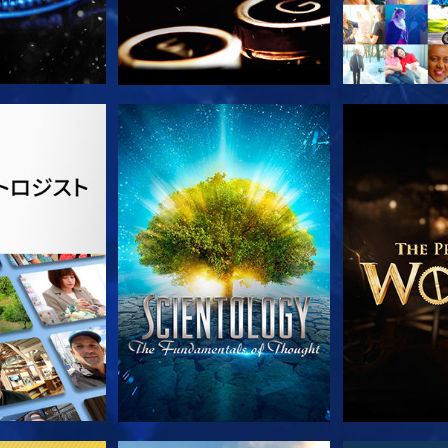
ズを探求
観る
シリー