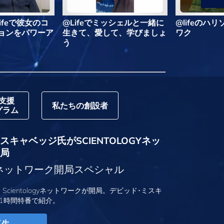
ifeで彼女のコ
@Lifeでミッシェルと一緒に
@lifeのハ
ョンをパワーア
生きて、愛して、学びましょ
ワク
う
支援
私たちの創設者
グラム
キャベッジ氏がSCIENTOLOGYネッ
局
logyネットワーク開局スペシャル
、Scientologyネットワークが開局。デビッド･ミスキ
1時間特番で紹介。
再生