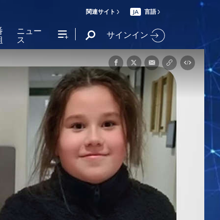
関連サイト
言語
JA
番
ニュー
サインイン
組
ス