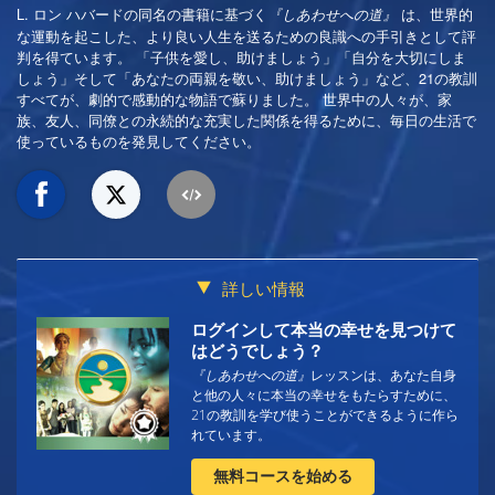
L. ロン ハバードの同名の書籍に基づく
は、世界的
『しあわせへの道』
な運動を起こした、より良い人生を送るための良識への手引きとして評
判を得ています。 「子供を愛し、助けましょう」「自分を大切にしま
しょう」そして「あなたの両親を敬い、助けましょう」など、21の教訓
すべてが、劇的で感動的な物語で蘇りました。 世界中の人々が、家
族、友人、同僚との永続的な充実した関係を得るために、毎日の生活で
使っているものを発見してください。
詳しい情報
ログインして本当の幸せを見つけて
はどうでしょう？
『しあわせへの道』
レッスンは、あなた自身
と他の人々に本当の幸せをもたらすために、
21の教訓を学び使うことができるように作ら
れています。
無料コースを始める