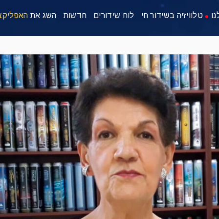
נו
טלוויזיה בשידור חי
לוח שידורים
חדשות
השג את
האפליקצ