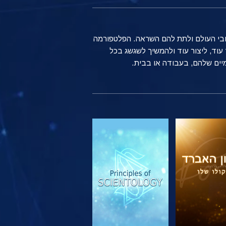
ברחבי העולם ולתת להם השראה. הפלטפורמה
שים רגילים ברחבי העולם משתמשים בטכנולוגיה של Scientology כדי ללמוד עוד, ליצור עוד ולהמשיך לשגשג בכל