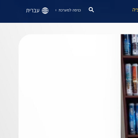
עברית
יה
כניסה למערכת