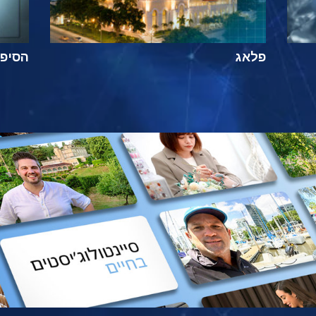
פלאג
הסיפור ה