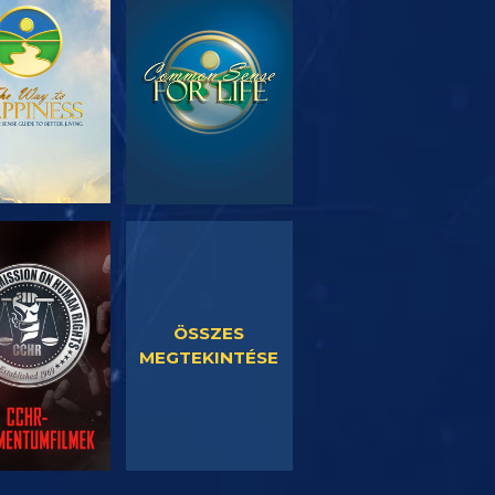
SOROZAT
MŰSORNÉZÉS
RÉSZEI
SORNÉZÉS
MŰSORNÉZÉS
ÖSSZES
MEGTEKINTÉSE