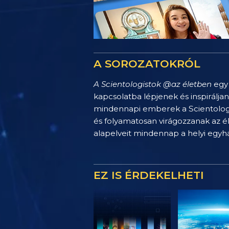
A SOROZATOKRÓL
A Scientologistok @az életben
egy 
kapcsolatba lépjenek és inspirálja
mindennapi emberek a Scientology 
és folyamatosan virágozzanak az é
alapelveit mindennap a helyi egy
EZ IS ÉRDEKELHETI