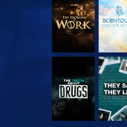
A SOROZAT
MŰSORNÉ
RÉSZEI
MŰSORNÉZÉS
MŰSORNÉ