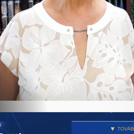
N
TOVÁB