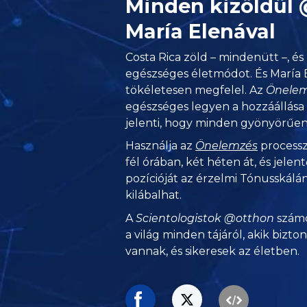
Minden kizöldül
María Elenával
Costa Rica zöld – mindenütt –, és 
egészséges életmódot. És María
tökéletesen megfelel. Az
Önele
egészséges legyen a hozzáállása 
jelenti, hogy minden gyönyörűen 
Használja az
Önelemzés
processz
fél órában, két héten át, és jelen
pozícióját az érzelmi Tónusskálán
kilábalhat.
A
Scientologistok @otthon
számo
a világ minden tájáról, akik bizto
vannak, és sikeresek az életben.