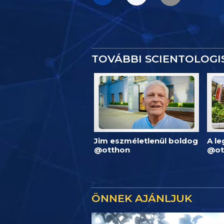
TOVÁBBI SCIENTOLOG
Jim eszméletlenül boldog
A l
@otthon
@ot
ÖNNEK AJÁNLJUK