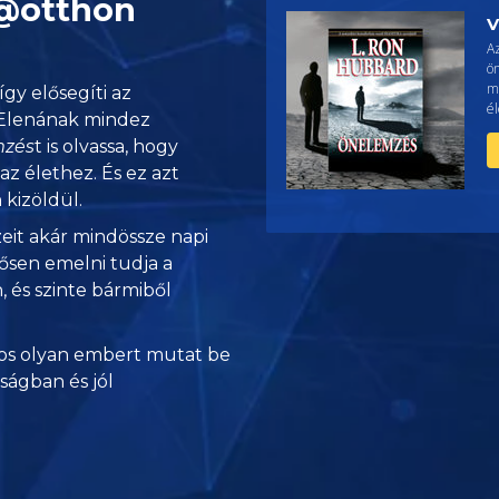
 @otthon
V
A
ön
m
így elősegíti az
él
 Elenának mindez
mzés
t is olvassa, hogy
az élethez. És ez azt
kizöldül.
eit akár mindössze napi
tősen emelni tudja a
, és szinte bármiből
s olyan embert mutat be
nságban és jól