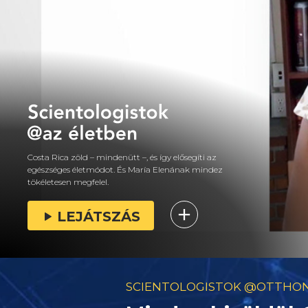
Costa Rica zöld – mindenütt –, és így elősegíti az
egészséges életmódot. És María Elenának mindez
tökéletesen megfelel.
LEJÁTSZÁS
SCIENTOLOGISTOK @OTTHO