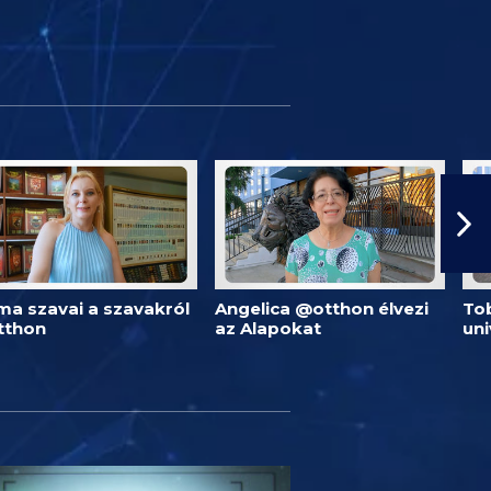
ma szavai a szavakról
Angelica @otthon élvezi
Tob
tthon
az Alapokat
un