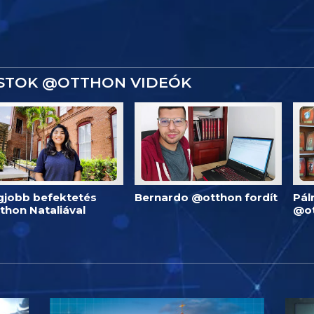
ISTOK @OTTHON VIDEÓK
egjobb befektetés
Bernardo @otthon fordít
Pál
thon Nataliával
@o