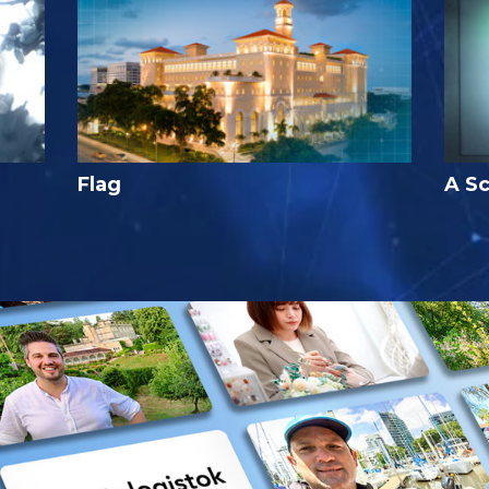
Flag
A Sc