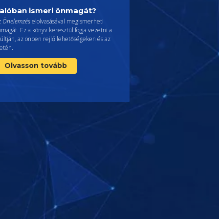
alóban ismeri önmagát?
z
Önelemzés
elolvasásával megismerheti
magát. Ez a könyv keresztül fogja vezetni a
últján, az önben rejlő lehetőségeken és az
etén.
Olvasson tovább