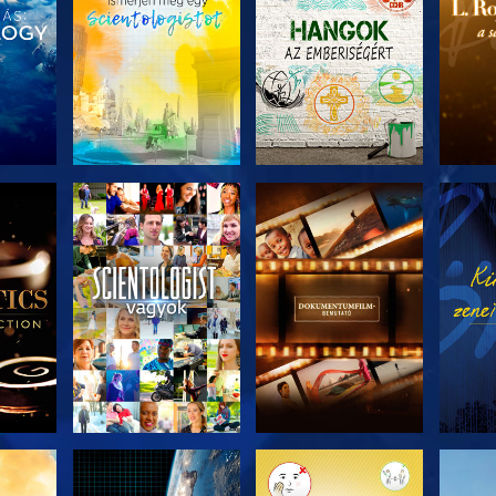
ZAT
A SOROZAT
A SOROZAT
A 
I
RÉSZEI
RÉSZEI