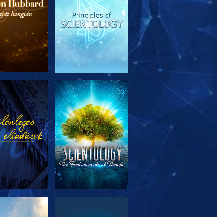
SOROZAT
MŰSORNÉZÉS
RÉSZEI