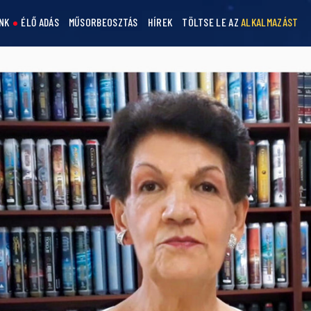
NK
ÉLŐ ADÁS
MŰSORBEOSZTÁS
HÍREK
TÖLTSE LE AZ
ALKALMAZÁST