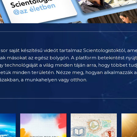
sor saját készítésű videót tartalmaz Scientologistoktól, am
nak másokat az egész bolygón. A platform betekintést nyúj
technológiáját a világ minden táján arra, hogy többet tu
letük minden területén. Nézze meg, hogyan alkalmazzák a 
házakban, a munkahelyen vagy otthon.