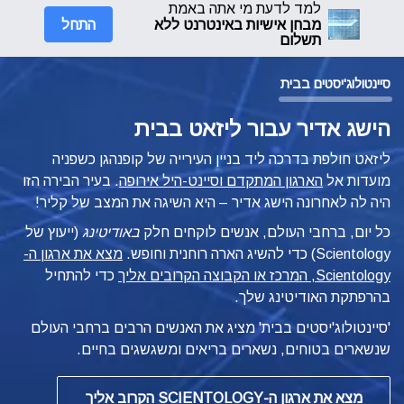
למד לדעת מי אתה באמת
התחל
מבחן אישיות באינטרנט ללא
תשלום
סיינטולוג'יסטים בבית
הישג אדיר עבור ליזאט בבית
ליזאט חולפת בדרכה ליד בניין העירייה של קופנהגן כשפניה
מועדות אל
הארגון המתקדם וסיינט-היל אירופה
. בעיר הבירה הזו
היה לה לאחרונה הישג אדיר – היא השיגה את המצב של קליר!
כל יום, ברחבי העולם, אנשים לוקחים חלק
באודיטינג
(ייעוץ של
Scientology) כדי להשיג הארה רוחנית וחופש.
מצא את ארגון ה-
Scientology, המרכז או הקבוצה הקרובים אליך
כדי להתחיל
בהרפתקת האודיטינג שלך.
'סיינטולוג'יסטים בבית' מציג את האנשים הרבים ברחבי העולם
שנשארים בטוחים, נשארים בריאים ומשגשגים בחיים.
מצא את ארגון ה-SCIENTOLOGY הקרוב אליך