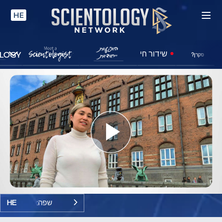
HE
שידור חי
סקרן?
Play
Video
שפה:
HE