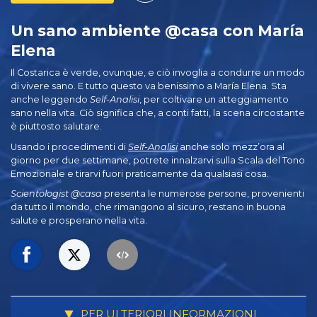
Un sano ambiente @casa con María
Elena
Il Costarica è verde, ovunque, e ciò invoglia a condurre un modo
di vivere sano. E tutto questo va benissimo a María Elena. Sta
anche leggendo
Self-Analisi
, per coltivare un atteggiamento
sano nella vita. Ciò significa che, a conti fatti, la scena circostante
è piuttosto salutare.
Usando i procedimenti di
Self-Analisi
anche solo mezz’ora al
giorno per due settimane, potrete innalzarvi sulla Scala del Tono
Emozionale e tirarvi fuori praticamente da qualsiasi cosa.
Scientologist @casa
presenta le numerose persone, provenienti
da tutto il mondo, che rimangono al sicuro, restano in buona
salute e prosperano nella vita.
PER ULTERIORI INFORMAZIONI