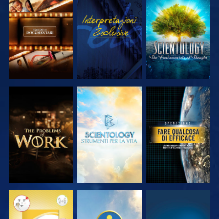
ESPLORA LE
GUARDA
ESPLORA LE
SERIE
SERIE
ESPLORA LE
ESPLORA LE
GUARDA
SERIE
SERIE
GUARDA
GUARDA
GUARDA