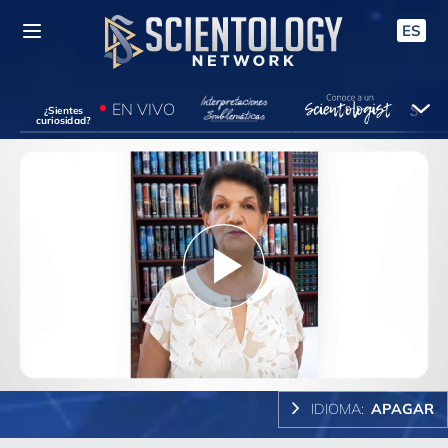
ES
EN VIVO
¿Sientes
curiosidad?
Play
Video
IDIOMA:
APAGAR