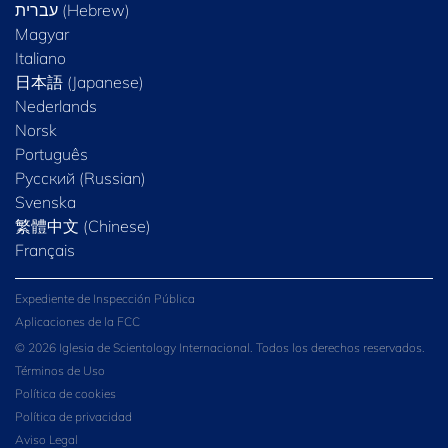
Magyar
Italiano
日本語 (Japanese)
Nederlands
Norsk
Português
Русский (Russian)
Svenska
繁體中文 (Chinese)
Français
Expediente de Inspección Pública
Aplicaciones de la FCC
© 2026 Iglesia de Scientology Internacional. Todos los derechos reservados.
Términos de Uso
Política de cookies
Política de privacidad
Aviso Legal