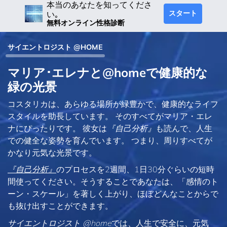
本当のあなたを知ってくださ
スタート
い｡
無料オンライン性格診断
サイエントロジスト @HOME
マリア･エレナと@homeで健康的な
緑の光景
コスタリカは、あらゆる場所が緑豊かで、健康的なライフ
スタイルを助長しています。 そのすべてがマリア・エレ
ナにぴったりです。 彼女は
『自己分析』
も読んで、人生
での健全な姿勢を育んでいます。 つまり、周りすべてが
かなり元気な光景です。
『自己分析』
のプロセスを2週間、1日30分ぐらいの短時
間使ってください。そうすることであなたは、「感情のト
ーン・スケール」を著しく上がり、ほぼどんなことからで
も抜け出すことができます。
サイエントロジスト @home
では、人生で安全に、元気