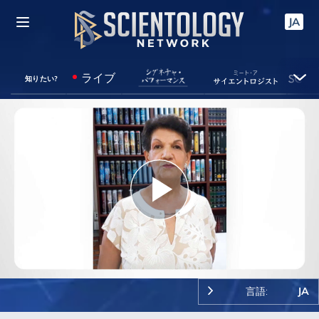
JA
ライブ
知りたい?
Play
Video
言語:
JA