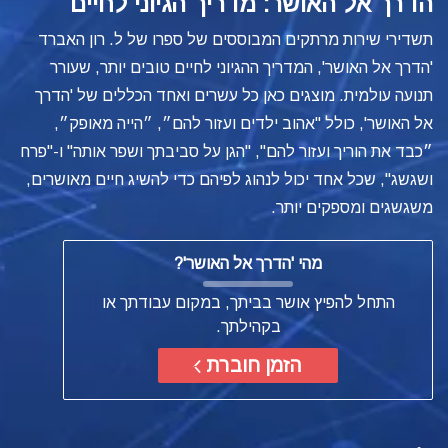
הדרך אל האושר: מדריך הגיוני לחיים
תשדירי שירות מרתקים המבוססים של ספרו של ל. רון האברד
'הדרך אל האושר', המדריך ההגיוני לחיים טובים יותר, שעורר
תנועה עולמית.
מוצגים כאן כל עשרים ואחד הכללים של 'הדרך
אל האושר', כולל "אהוב ילדים ועזור להם״, ״הייה מאופק״,
״כבד את הוריך ועזור להם", "הגן על סביבתך ושפר אותה" ו-"פרח
ושגשג", שכל אחד יכול לנהוג לפיהם כדי להשיג חיים מאושרים,
משגשגים ומספקים יותר.
מהי
'הדרך אל האושר'?
התחל להפיץ אושר בביתך, במקום עבודתך או
בקהילתך.
הזמן חוברת