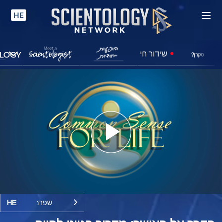
HE
שידור חי
סקרן?
Play
Video
שפה:
HE