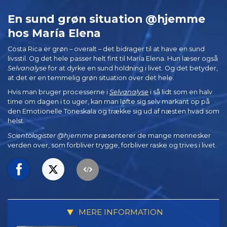
En sund grøn situation @hjemme
hos María Elena
Costa Rica er grøn – overalt – det bidrager til at have en sund
livsstil. Og det hele passer helt fint til María Elena. Hun læser også
Selvanalyse
for at dyrke en sund holdning i livet. Og det betyder,
at det er en temmelig grøn situation over det hele.
Hvis man bruger processerne i
Selvanalyse
i så lidt som en halv
time om dagen i to uger, kan man løfte sig selv markant op på
den Emotionelle Toneskala og trække sig ud af næsten hvad som
helst.
Scientologister @hjemme
præsenterer de mange mennesker
verden over, som forbliver trygge, forbliver raske og trives i livet.
MERE INFORMATION