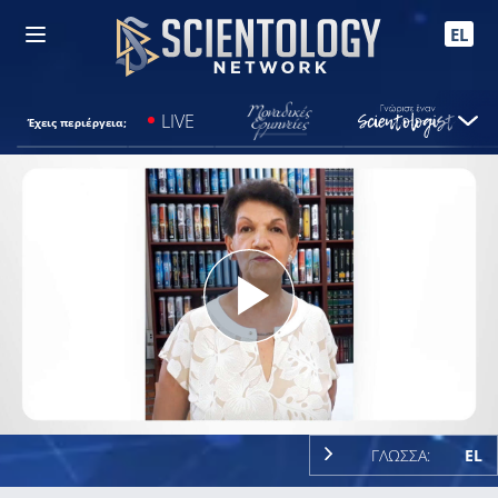
EL
LIVE
Έχεις περιέργεια;
Play
Video
ΓΛΩΣΣΑ:
EL