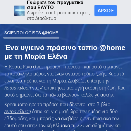
Γνώρισε τον πραγματικό
σου ΕΑΥΤΟ
ΑΡΧΙΣΕ
Δωρεάν Τεστ Προσωπικότητας
στο Διαδίκτυο
SCIENTOLOGISTS @HOME
Ένα υγιεινό πράσινο τοπίο @home
με τη Μαρία Ελένα
Η Κόστα Ρίκα είναι πράσινη –παντού– και αυτό την κάνει
το κατάλληλο μέρος για έναν υγιεινό τρόπο ζωής. Κι αυτό
είναι ό,τι πρέπει για τη Μαρία. Διαβάζει επίσης την
Αυτοανάλυση
για ν’ αποκτήσει μια υγιή στάση στη ζωή. Και
αυτό σημαίνει ότι τα πάντα βαίνουν καλώς γι’ αυτήν.
Χρησιμοποίησε τα πρόσες που δίνονται στο βιβλίο
Αυτοανάλυση
έστω και για μισή ώρα την ημέρα για δύο
εβδομάδες, και μπορείς να ανεβάσεις εντυπωσιακά τον
εαυτό σου στην Τονική Κλίμακα των Συναισθημάτων και