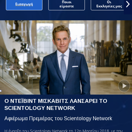
Ποιοι
Οι
Εισαγωγή
είμαστε
Εκκλησίες μας
Ο ΝΤΕΪΒΙΝΤ ΜΙΣΚΑΒΙΤΣ ΛΑΝΣΑΡΕΙ ΤΟ
SCIENTOLOGY NETWORK
Αφιέρωμα Πρεμιέρας του Scientology Network
Η έναρξη του Scientology Network τη 12η Μαρτίου 2018, με την