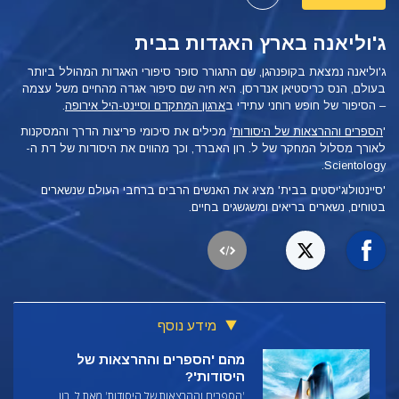
ג'וליאנה בארץ האגדות בבית
ג'וליאנה נמצאת בקופנהגן, שם התגורר סופר סיפורי האגדות המהולל ביותר
בעולם, הנס כריסטיאן אנדרסן. היא חיה שם סיפור אגדה מהחיים משל עצמה
– הסיפור של חופש רוחני עתידי ב
ארגון המתקדם וסיינט-היל אירופה
.
'
הספרים וההרצאות של היסודות
' מכילים את סיכומי פריצות הדרך והמסקנות
לאורך מסלול המחקר של ל. רון האברד, וכך מהווים את היסודות של דת ה-
Scientology.
'סיינטולוג'יסטים בבית' מציג את האנשים הרבים ברחבי העולם שנשארים
בטוחים, נשארים בריאים ומשגשגים בחיים.
מידע נוסף
מהם 'הספרים וההרצאות של
היסודות'?
'הספרים וההרצאות של היסודות' מאת ל. רון