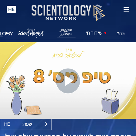
HE
שידור חי
סקרן?
Play
Video
שפה:
HE