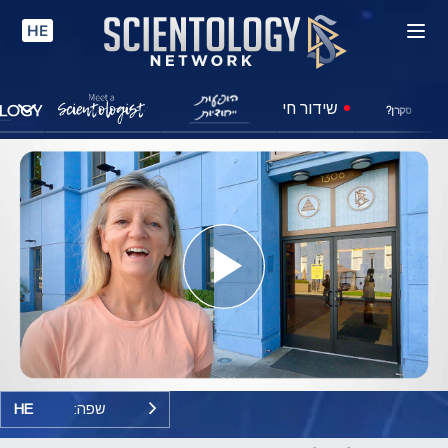
HE
שידור חי
סקרן?
Play
Video
שפה:
HE