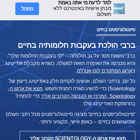
למד לדעת מי אתה באמת
התחל
מבחן אישיות באינטרנט ללא
תשלום
סיינטולוג'יסטים בחיים
ברבי הולכת בעקבות חלומותיה בחיים
ברבי נושאת מסר על גב חולצתה – "לך בעקבות החלומות שלך".
והיא מכניסה את האימרה הזאת לפעולה, כשהיא מקבלת
אודיטינג
ב
ארגון המתקדם לוס-אנג'לס
.
כל יום, ברחבי העולם, אנשים לוקחים חלק
באודיטינג
(ייעוץ של
Scientology) כדי להשיג הארה רוחנית וחופש.
מצא את ארגון ה-
Scientology, המרכז או הקבוצה הקרובים אליך
כדי להתחיל
בהרפתקת האודיטינג שלך.
'סיינטולוג'יסטים בחיים' מציגה סיינטולוג'יסטים מכל רחבי העולם
שמשגשגים
בחיים – באופן
אישי, מקצועי ורוחני.
מצא את ארגון ה-SCIENTOLOGY הקרוב אליך