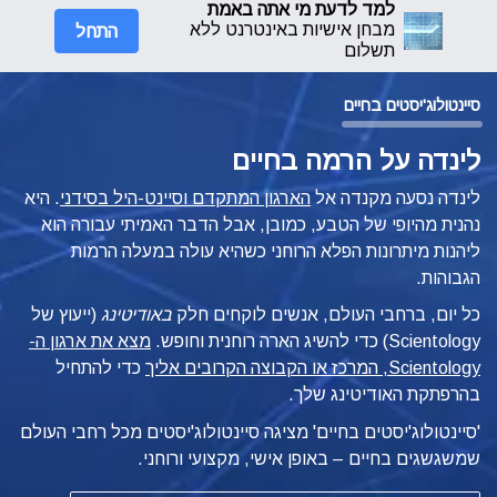
למד לדעת מי אתה באמת
התחל
מבחן אישיות באינטרנט ללא
תשלום
סיינטולוג'יסטים בחיים
לינדה על הרמה בחיים
לינדה נסעה מקנדה אל
הארגון המתקדם וסיינט-היל בסידני
. היא
נהנית מהיופי של הטבע, כמובן, אבל הדבר האמיתי עבורה הוא
ליהנות מיתרונות הפלא הרוחני כשהיא עולה במעלה הרמות
הגבוהות.
כל יום, ברחבי העולם, אנשים לוקחים חלק
באודיטינג
(ייעוץ של
Scientology) כדי להשיג הארה רוחנית וחופש.
מצא את ארגון ה-
Scientology, המרכז או הקבוצה הקרובים אליך
כדי להתחיל
בהרפתקת האודיטינג שלך.
'סיינטולוג'יסטים בחיים' מציגה סיינטולוג'יסטים מכל רחבי העולם
שמשגשגים
בחיים – באופן
אישי, מקצועי ורוחני.