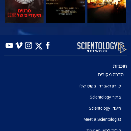
צפה
צפה
בדוק את הסדרה
תוכניות
סדרה מקורית
ל. רון האברד: בקולו שלו
בתוך Scientology
היעד: Scientology
Meet a Scientologist
קולות למען האנושות