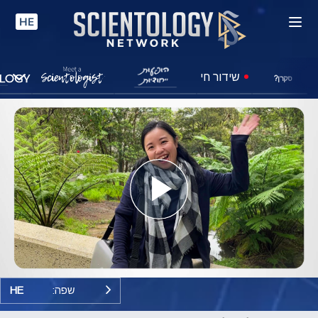
HE
שידור חי
סקרן?
Play
Video
שפה:
HE