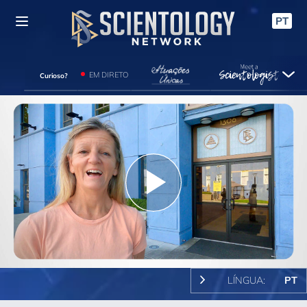
PT
EM DIRETO
Curioso?
Play
Video
LÍNGUA:
PT