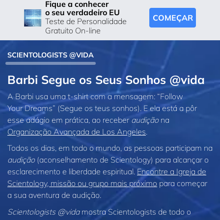
Fique a conhecer
o seu verdadeiro EU
COMEÇAR
Teste de Personalidade
Gratuito On-line
SCIENTOLOGISTS @VIDA
Barbi Segue os Seus Sonhos @vida
A Barbi usa uma t‑shirt com a mensagem: “Follow
Your Dreams” (Segue os teus sonhos). E ela está a pôr
esse adágio em prática, ao receber
audição
na
Organização Avançada de Los Angeles
.
Todos os dias, em todo o mundo, as pessoas participam na
audição
(aconselhamento de Scientology) para alcançar o
esclarecimento e liberdade espiritual.
Encontre a Igreja de
Scientology, missão ou grupo mais próximo
para começar
a sua aventura de audição.
Scientologists @vida
mostra Scientologists de todo o