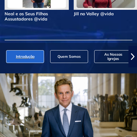
Neal e os Seus Filhos
Jill no Valley @vida
Assustadores @vida
As Nossas
Introdução
Quem Somos
Igrejas